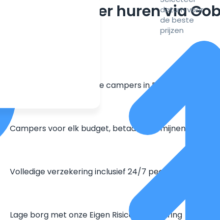
m een camper huren via Go
datum voor
de beste
prijzen
Grootste aanbod unieke campers in Europa
Campers voor elk budget, betaal in termijnen
Volledige verzekering inclusief 24/7 pechhulp
Lage borg met onze Eigen Risico Verzekering