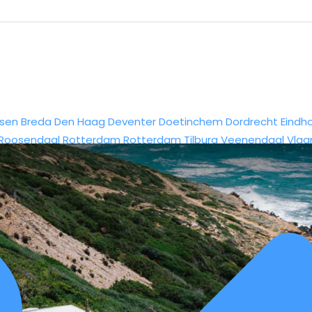
sen
Breda
Den Haag
Deventer
Doetinchem
Dordrecht
Eindh
Roosendaal
Rotterdam
Rotterdam
Tilburg
Veenendaal
Vlaa