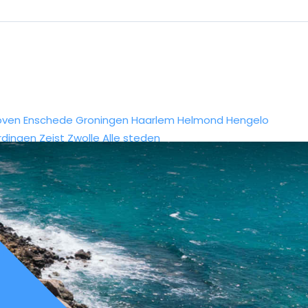
oven
Enschede
Groningen
Haarlem
Helmond
Hengelo
rdingen
Zeist
Zwolle
Alle steden