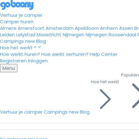
Verhuur je camper
Camper huren
Almere
Amersfoort
Amsterdam
Apeldoorn
Arnhem
Assen
B
Leiden
Lelystad
Maastricht
Nijmegen
Nijmegen
Roosendaal
Campings
new
Blog
Hoe het werkt
Hoe werkt huren?
Hoe werkt verhuren?
Help Center
Registreren
Inloggen
Menu
Populair
Hoe het werkt
Verhuur je camper
Campings
new
Blog