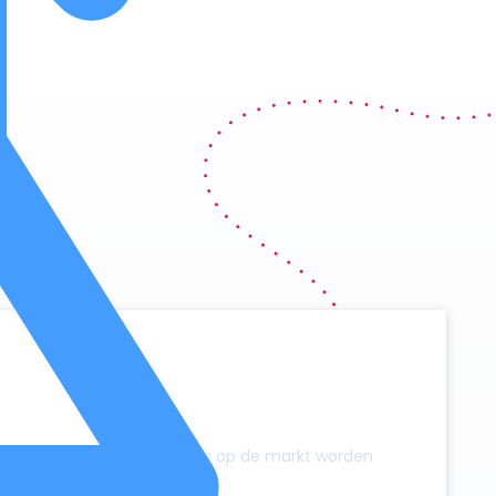
y
zonder dat er extra campers op de markt worden