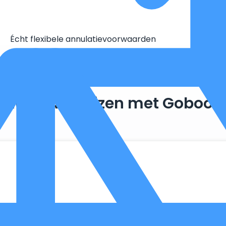
Écht flexibele annulatievoorwaarden
Duurzaam reizen met Goboon
. Zo maken we optimaal gebruik van wat er al beschikbaar is, 