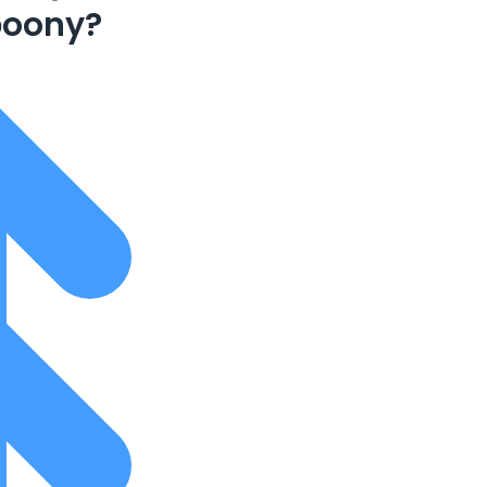
boony?