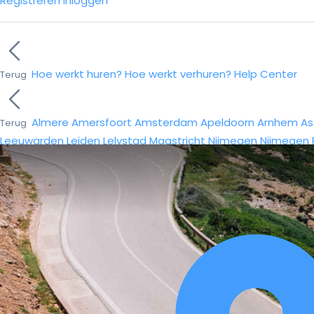
Registreren
Inloggen
Hoe werkt huren?
Hoe werkt verhuren?
Help Center
Terug
Almere
Amersfoort
Amsterdam
Apeldoorn
Arnhem
As
Terug
Leeuwarden
Leiden
Lelystad
Maastricht
Nijmegen
Nijmegen