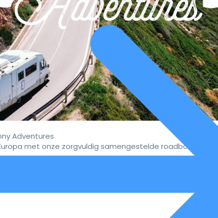
ny Adventures
uropa met onze zorgvuldig samengestelde roadbooks.
vaar de ultieme campervakan