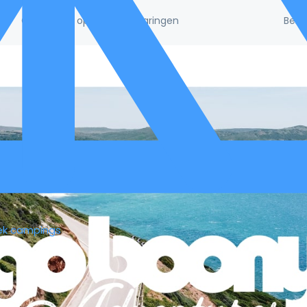
Beke
/5!
Gebaseerd op 132.395 ervaringen
ek campings