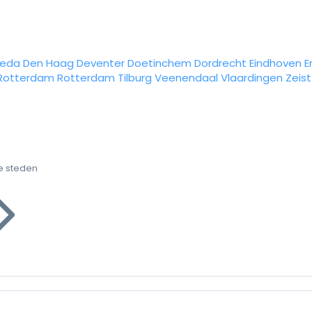
reda
Den Haag
Deventer
Doetinchem
Dordrecht
Eindhoven
E
Rotterdam
Rotterdam
Tilburg
Veenendaal
Vlaardingen
Zeist
e steden