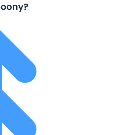
boony?