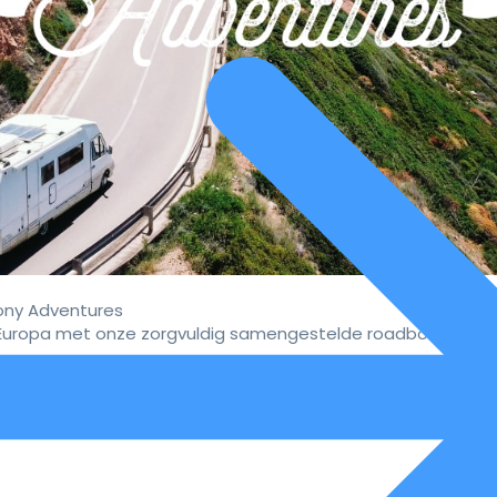
ny Adventures
uropa met onze zorgvuldig samengestelde roadbooks.
vaar de ultieme campervakan