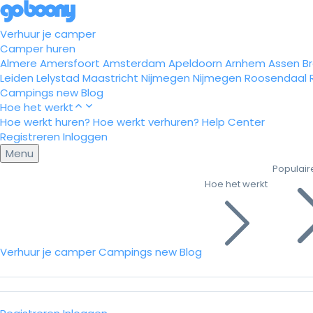
Verhuur je camper
Camper huren
Almere
Amersfoort
Amsterdam
Apeldoorn
Arnhem
Assen
B
Leiden
Lelystad
Maastricht
Nijmegen
Nijmegen
Roosendaal
Campings
new
Blog
Hoe het werkt
Hoe werkt huren?
Hoe werkt verhuren?
Help Center
Registreren
Inloggen
Menu
Populair
Hoe het werkt
Verhuur je camper
Campings
new
Blog