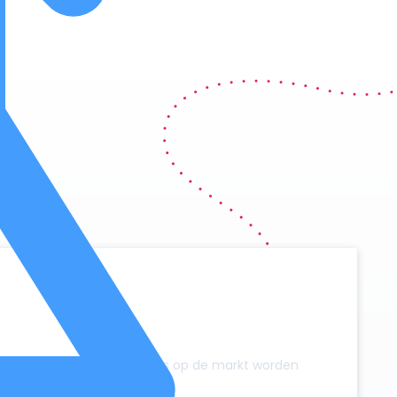
y
zonder dat er extra campers op de markt worden