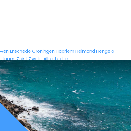
oven
Enschede
Groningen
Haarlem
Helmond
Hengelo
rdingen
Zeist
Zwolle
Alle steden