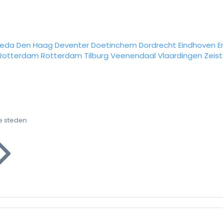
reda
Den Haag
Deventer
Doetinchem
Dordrecht
Eindhoven
E
Rotterdam
Rotterdam
Tilburg
Veenendaal
Vlaardingen
Zeist
e steden