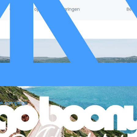
Beke
/5!
Gebaseerd op 132.395 ervaringen
ek campings