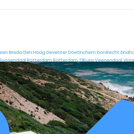
sen
Breda
Den Haag
Deventer
Doetinchem
Dordrecht
Eindh
Roosendaal
Rotterdam
Rotterdam
Tilburg
Veenendaal
Vlaa