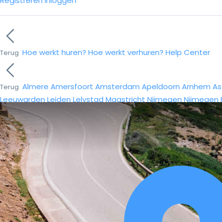
Registreren
Inloggen
Hoe werkt huren?
Hoe werkt verhuren?
Help Center
Terug
Almere
Amersfoort
Amsterdam
Apeldoorn
Arnhem
As
Terug
Leeuwarden
Leiden
Lelystad
Maastricht
Nijmegen
Nijmegen