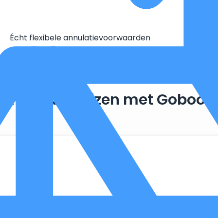
Écht flexibele annulatievoorwaarden
Duurzaam reizen met Goboon
. Zo maken we optimaal gebruik van wat er al beschikbaar is, 