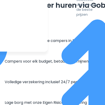
m een camper huren via Go
datum voor
de beste
prijzen
Grootste aanbod unieke campers in Europa
Campers voor elk budget, betaal in termijnen
Volledige verzekering inclusief 24/7 pechhulp
Lage borg met onze Eigen Risico Verzekering