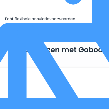
Écht flexibele annulatievoorwaarden
Duurzaam reizen met Goboon
. Zo maken we optimaal gebruik van wat er al beschikbaar is, 