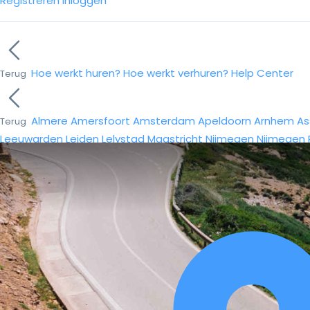
Registreren
Inloggen
Hoe werkt huren?
Hoe werkt verhuren?
Help Center
Terug
Almere
Amersfoort
Amsterdam
Apeldoorn
Arnhem
As
Terug
Leeuwarden
Leiden
Lelystad
Maastricht
Nijmegen
Nijmegen