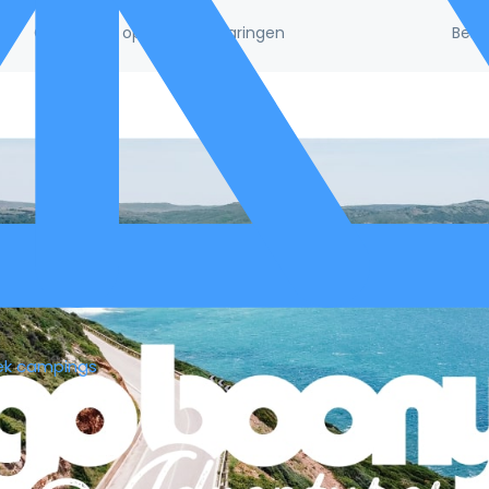
Beke
/5!
Gebaseerd op 132.395 ervaringen
ek campings