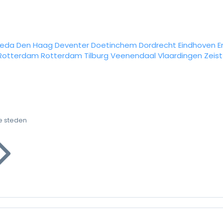
reda
Den Haag
Deventer
Doetinchem
Dordrecht
Eindhoven
E
Rotterdam
Rotterdam
Tilburg
Veenendaal
Vlaardingen
Zeist
e steden