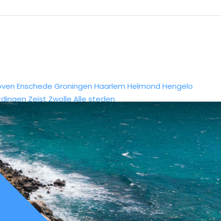
oven
Enschede
Groningen
Haarlem
Helmond
Hengelo
rdingen
Zeist
Zwolle
Alle steden