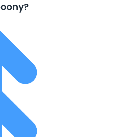
boony?