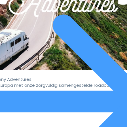
ny Adventures
uropa met onze zorgvuldig samengestelde roadbooks.
vaar de ultieme campervakan