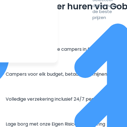
m een camper huren via Go
datum voor
de beste
prijzen
Grootste aanbod unieke campers in Europa
Campers voor elk budget, betaal in termijnen
Volledige verzekering inclusief 24/7 pechhulp
Lage borg met onze Eigen Risico Verzekering