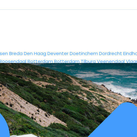
sen
Breda
Den Haag
Deventer
Doetinchem
Dordrecht
Eindh
Roosendaal
Rotterdam
Rotterdam
Tilburg
Veenendaal
Vlaa