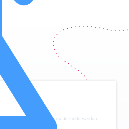
y
zonder dat er extra campers op de markt worden