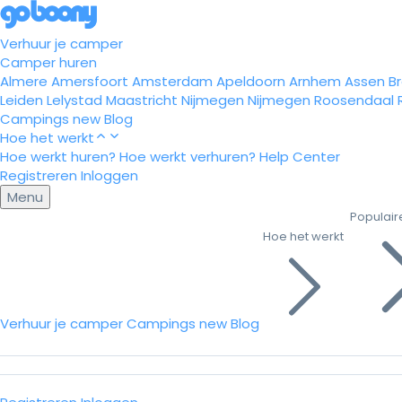
Verhuur je camper
Camper huren
Almere
Amersfoort
Amsterdam
Apeldoorn
Arnhem
Assen
B
Leiden
Lelystad
Maastricht
Nijmegen
Nijmegen
Roosendaal
Campings
new
Blog
Hoe het werkt
Hoe werkt huren?
Hoe werkt verhuren?
Help Center
Registreren
Inloggen
Menu
Populair
Hoe het werkt
Verhuur je camper
Campings
new
Blog