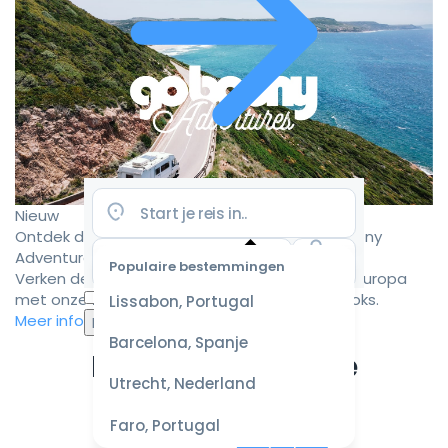
Nieuw
Ontdek de mooiste camperroutes met Goboony
Adventures
Populaire bestemmingen
Verken de mooiste camperbestemmingen in Europa
Selecteer
met onze zorgvuldig samengestelde roadbooks.
Lissabon, Portugal
datum
Meer informatie
voor de
Barcelona, Spanje
beste
Ervaar de ultieme
prijzen
Utrecht, Nederland
campervakantie
Faro, Portugal