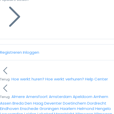
Registreren
Inloggen
Hoe werkt huren?
Hoe werkt verhuren?
Help Center
Terug
Almere
Amersfoort
Amsterdam
Apeldoorn
Arnhem
Terug
Assen
Breda
Den Haag
Deventer
Doetinchem
Dordrecht
Eindhoven
Enschede
Groningen
Haarlem
Helmond
Hengelo
Leeuwarden
Leiden
Lelystad
Maastricht
Nijmegen
Nijmegen