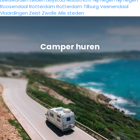
Roosendaal
Rotterdam
Rotterdam
Tilburg
Veenendaal
Vlaardingen
Zeist
Zwolle
Alle steden
Camper huren