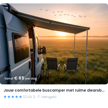
€ 85
Vanaf
per dag
Jouw comfortabele buscamper met ruime dwarsbedden en natural look(s)!
2
Hengelo
(2)