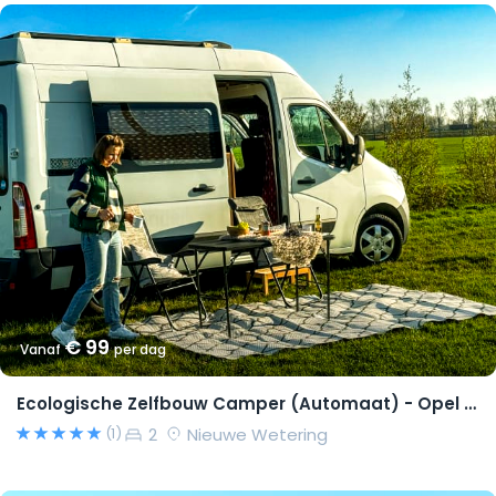
€ 99
Vanaf
per dag
Ecologische Zelfbouw Camper (Automaat) - Opel Movano 2015 – Richard
2
Nieuwe Wetering
(1)