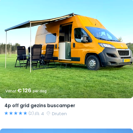
€ 126
Vanaf
per dag
4p off grid gezins buscamper
4
Druten
(2)