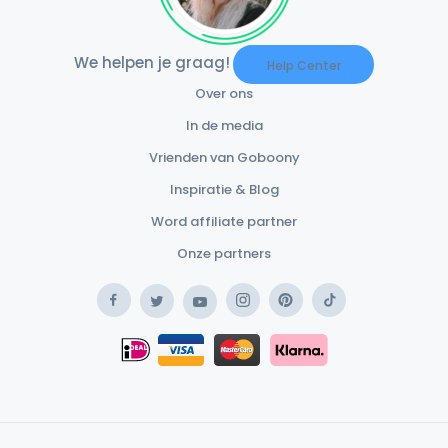
We helpen je graag!
Help Center
Over ons
In de media
Vrienden van Goboony
Inspiratie & Blog
Word affiliate partner
Onze partners
Facebook
Instagram
Pinterest
TikTok
Twitter
YouTube
Safe Payment Klarna
iDEAL
Safe Payment Card