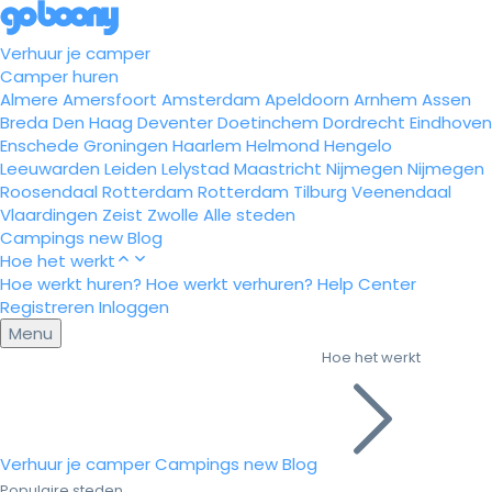
Verhuur je camper
Camper huren
Almere
Amersfoort
Amsterdam
Apeldoorn
Arnhem
Assen
Breda
Den Haag
Deventer
Doetinchem
Dordrecht
Eindhoven
Enschede
Groningen
Haarlem
Helmond
Hengelo
Leeuwarden
Leiden
Lelystad
Maastricht
Nijmegen
Nijmegen
Roosendaal
Rotterdam
Rotterdam
Tilburg
Veenendaal
Vlaardingen
Zeist
Zwolle
Alle steden
Campings
new
Blog
Hoe het werkt
Hoe werkt huren?
Hoe werkt verhuren?
Help Center
Registreren
Inloggen
Menu
Hoe het werkt
Verhuur je camper
Campings
new
Blog
Populaire steden