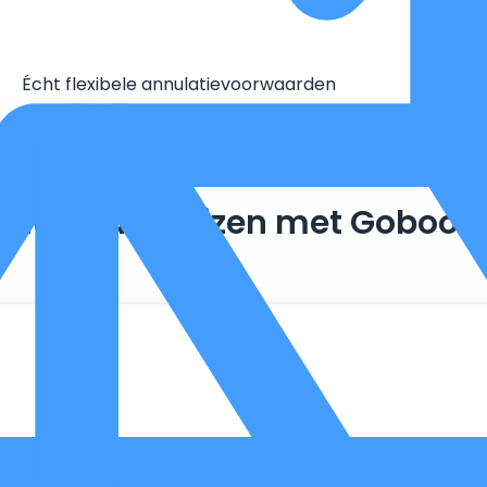
Écht flexibele annulatievoorwaarden
Duurzaam reizen met Goboon
. Zo maken we optimaal gebruik van wat er al beschikbaar is, 