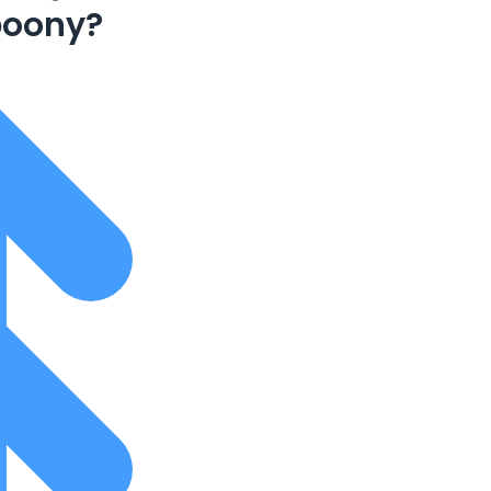
boony?