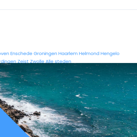
oven
Enschede
Groningen
Haarlem
Helmond
Hengelo
rdingen
Zeist
Zwolle
Alle steden