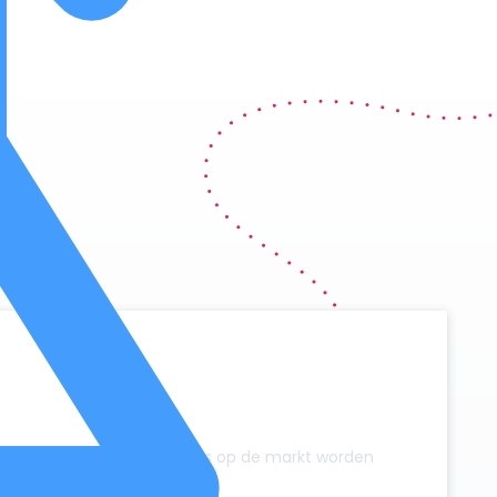
y
zonder dat er extra campers op de markt worden