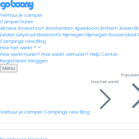
Verhuur je camper
Camper huren
Almere
Amersfoort
Amsterdam
Apeldoorn
Arnhem
Assen
B
Leiden
Lelystad
Maastricht
Nijmegen
Nijmegen
Roosendaal
Campings
new
Blog
Hoe het werkt
Hoe werkt huren?
Hoe werkt verhuren?
Help Center
Registreren
Inloggen
Menu
Populair
Hoe het werkt
Verhuur je camper
Campings
new
Blog