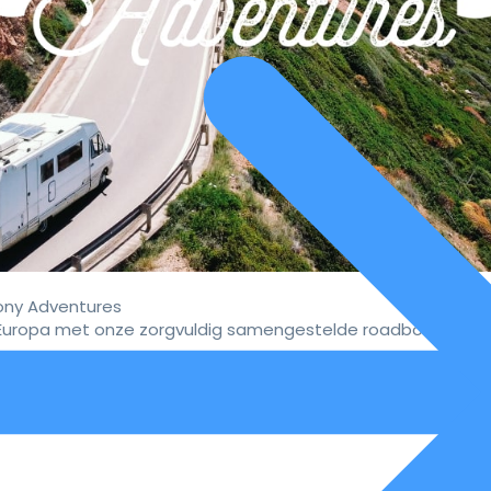
ny Adventures
uropa met onze zorgvuldig samengestelde roadbooks.
vaar de ultieme campervakan