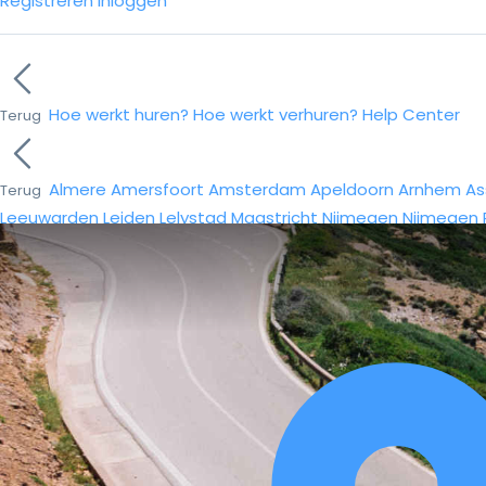
Registreren
Inloggen
Hoe werkt huren?
Hoe werkt verhuren?
Help Center
Terug
Almere
Amersfoort
Amsterdam
Apeldoorn
Arnhem
As
Terug
Leeuwarden
Leiden
Lelystad
Maastricht
Nijmegen
Nijmegen