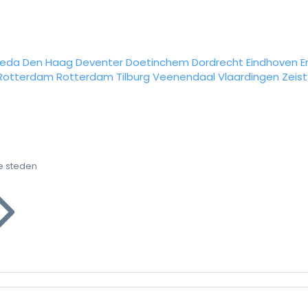
reda
Den Haag
Deventer
Doetinchem
Dordrecht
Eindhoven
E
Rotterdam
Rotterdam
Tilburg
Veenendaal
Vlaardingen
Zeist
e steden