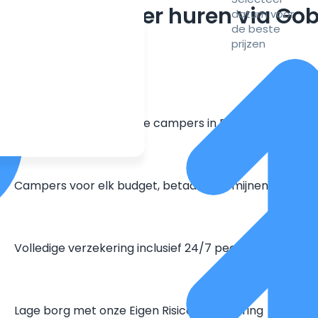
m een camper huren via Go
datum voor
de beste
prijzen
Grootste aanbod unieke campers in Europa
Campers voor elk budget, betaal in termijnen
Volledige verzekering inclusief 24/7 pechhulp
Lage borg met onze Eigen Risico Verzekering