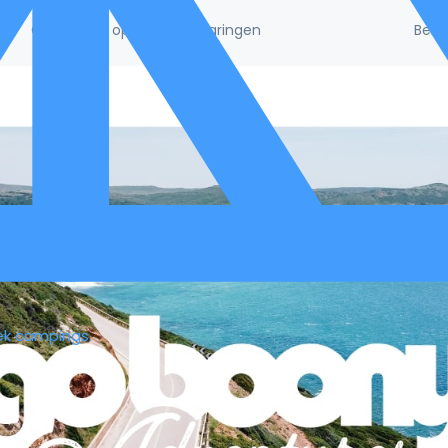
Beke
/5!
Gebaseerd op 132.395 ervaringen
ek campings