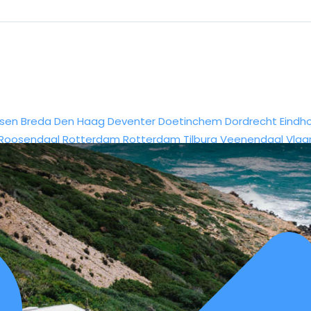
sen
Breda
Den Haag
Deventer
Doetinchem
Dordrecht
Eindh
Roosendaal
Rotterdam
Rotterdam
Tilburg
Veenendaal
Vlaa