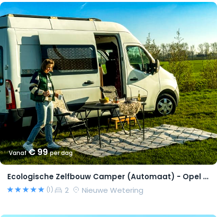
€ 99
Vanaf
per dag
Ecologische Zelfbouw Camper (Automaat) - Opel Movano 2015 – Richard
2
Nieuwe Wetering
(1)