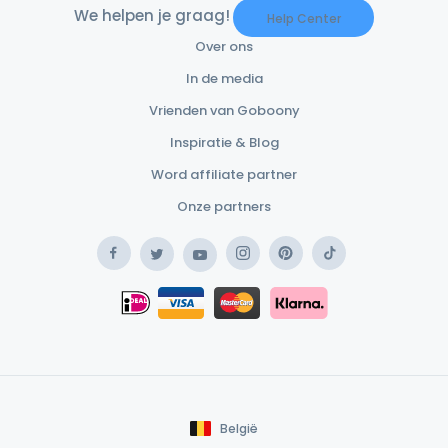
We helpen je graag!
Help Center
Over ons
In de media
Vrienden van Goboony
Inspiratie & Blog
Word affiliate partner
Onze partners
Facebook
Instagram
Pinterest
TikTok
Twitter
YouTube
Safe Payment Klarna
iDEAL
Safe Payment Card
België