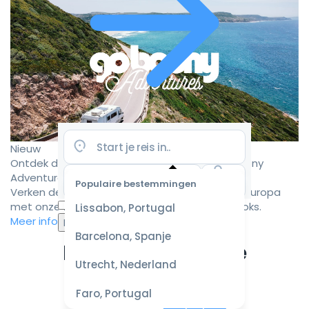
Nieuw
Ontdek de mooiste camperroutes met Goboony
Adventures
Populaire bestemmingen
Verken de mooiste camperbestemmingen in Europa
Selecteer
met onze zorgvuldig samengestelde roadbooks.
Lissabon, Portugal
datum
Meer informatie
voor de
Barcelona, Spanje
beste
Ervaar de ultieme
prijzen
Utrecht, Nederland
campervakantie
Faro, Portugal