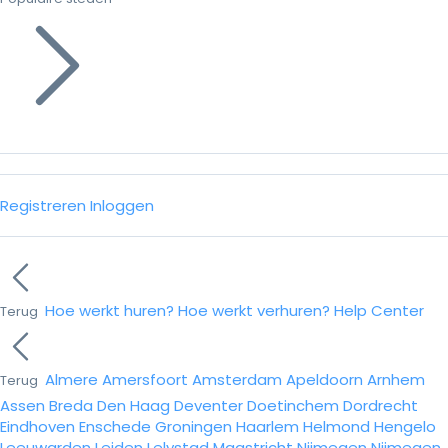
Registreren
Inloggen
Hoe werkt huren?
Hoe werkt verhuren?
Help Center
Terug
Almere
Amersfoort
Amsterdam
Apeldoorn
Arnhem
Terug
Assen
Breda
Den Haag
Deventer
Doetinchem
Dordrecht
Eindhoven
Enschede
Groningen
Haarlem
Helmond
Hengelo
Leeuwarden
Leiden
Lelystad
Maastricht
Nijmegen
Nijmegen