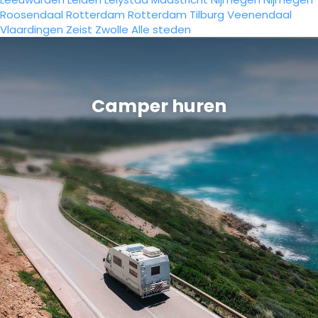
Roosendaal
Rotterdam
Rotterdam
Tilburg
Veenendaal
Vlaardingen
Zeist
Zwolle
Alle steden
Camper huren