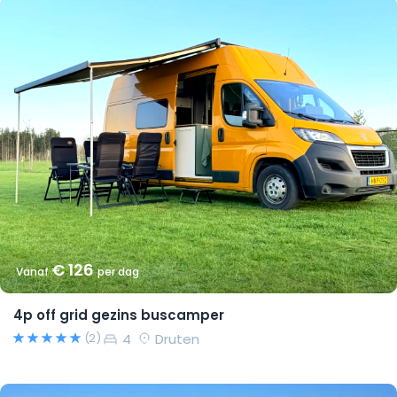
€ 126
Vanaf
per dag
4p off grid gezins buscamper
4
Druten
(2)