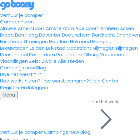
Verhuur je camper
Camper huren
Almere
Amersfoort
Amsterdam
Apeldoorn
Arnhem
Assen
Breda
Den Haag
Deventer
Doetinchem
Dordrecht
Eindhoven
Enschede
Groningen
Haarlem
Helmond
Hengelo
Leeuwarden
Leiden
Lelystad
Maastricht
Nijmegen
Nijmegen
Roosendaal
Rotterdam
Rotterdam
Tilburg
Veenendaal
Vlaardingen
Zeist
Zwolle
Alle steden
Campings
new
Blog
Hoe het werkt
Hoe werkt huren?
Hoe werkt verhuren?
Help Center
Registreren
Inloggen
Menu
Hoe het werkt
Verhuur je camper
Campings
new
Blog
Populaire steden