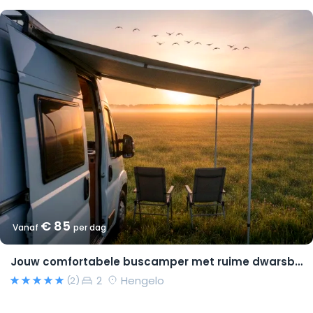
€ 85
Vanaf
per dag
Jouw comfortabele buscamper met ruime dwarsbedden en natural look(s)!
2
Hengelo
(2)