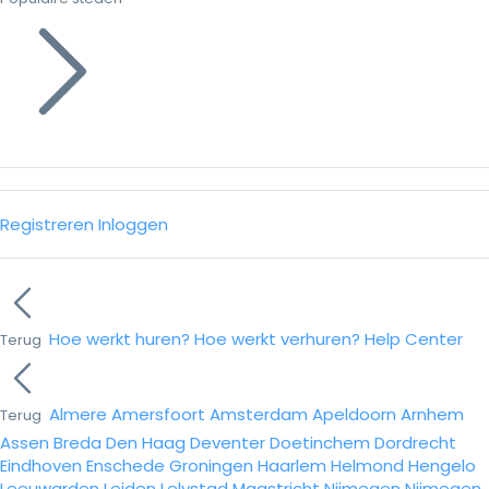
Registreren
Inloggen
Hoe werkt huren?
Hoe werkt verhuren?
Help Center
Terug
Almere
Amersfoort
Amsterdam
Apeldoorn
Arnhem
Terug
Assen
Breda
Den Haag
Deventer
Doetinchem
Dordrecht
Eindhoven
Enschede
Groningen
Haarlem
Helmond
Hengelo
Leeuwarden
Leiden
Lelystad
Maastricht
Nijmegen
Nijmegen