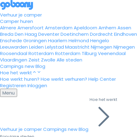
Verhuur je camper
Camper huren
Almere
Amersfoort
Amsterdam
Apeldoorn
Arnhem
Assen
Breda
Den Haag
Deventer
Doetinchem
Dordrecht
Eindhoven
Enschede
Groningen
Haarlem
Helmond
Hengelo
Leeuwarden
Leiden
Lelystad
Maastricht
Nijmegen
Nijmegen
Roosendaal
Rotterdam
Rotterdam
Tilburg
Veenendaal
Vlaardingen
Zeist
Zwolle
Alle steden
Campings
new
Blog
Hoe het werkt
Hoe werkt huren?
Hoe werkt verhuren?
Help Center
Registreren
Inloggen
Menu
Hoe het werkt
Verhuur je camper
Campings
new
Blog
Populaire steden