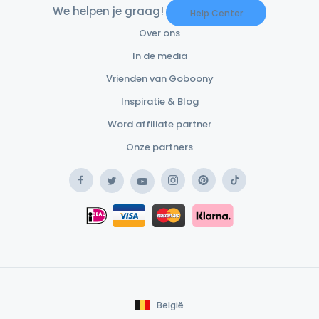
We helpen je graag!
Help Center
Over ons
In de media
Vrienden van Goboony
Inspiratie & Blog
Word affiliate partner
Onze partners
Facebook
Instagram
Pinterest
TikTok
Twitter
YouTube
Safe Payment Klarna
iDEAL
Safe Payment Card
België