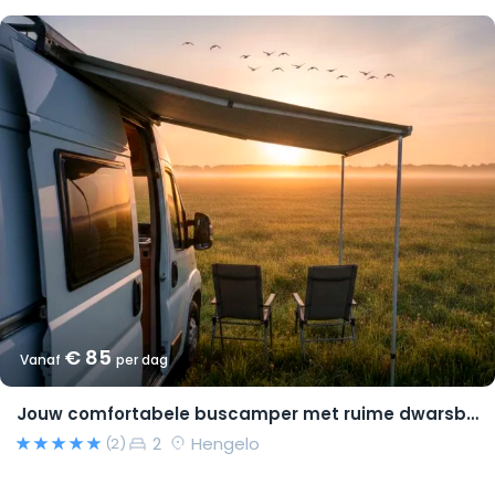
€ 85
Vanaf
per dag
Jouw comfortabele buscamper met ruime dwarsbedden en natural look(s)!
2
Hengelo
(2)