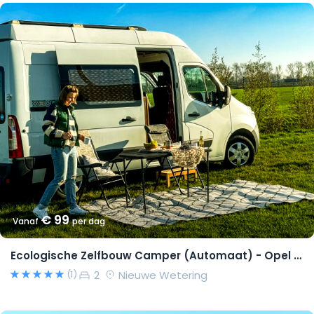
€ 99
Vanaf
per dag
Ecologische Zelfbouw Camper (Automaat) - Opel Movano 2015 – Richard
2
Nieuwe Wetering
(1)