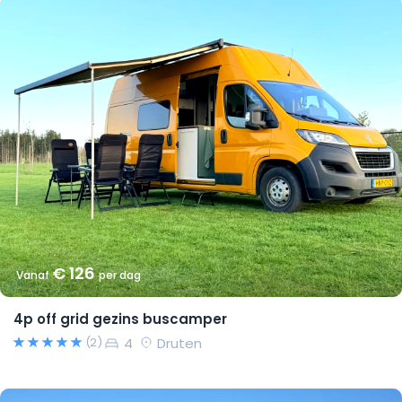
€ 126
Vanaf
per dag
4p off grid gezins buscamper
4
Druten
(2)