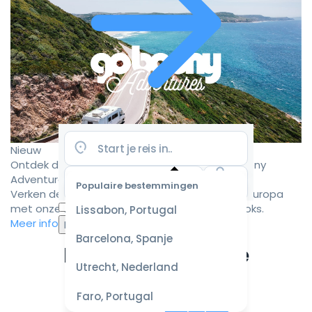
Nieuw
Ontdek de mooiste camperroutes met Goboony
Adventures
Populaire bestemmingen
Verken de mooiste camperbestemmingen in Europa
Selecteer
met onze zorgvuldig samengestelde roadbooks.
Lissabon, Portugal
datum
Meer informatie
voor de
Barcelona, Spanje
beste
Ervaar de ultieme
prijzen
Utrecht, Nederland
campervakantie
Faro, Portugal