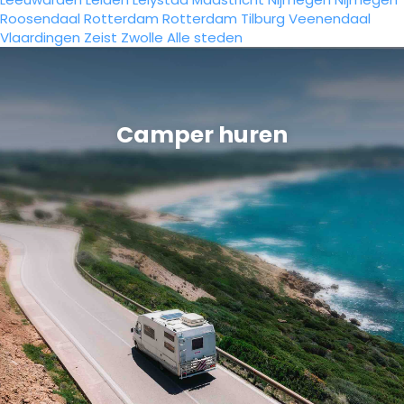
Roosendaal
Rotterdam
Rotterdam
Tilburg
Veenendaal
Vlaardingen
Zeist
Zwolle
Alle steden
Camper huren