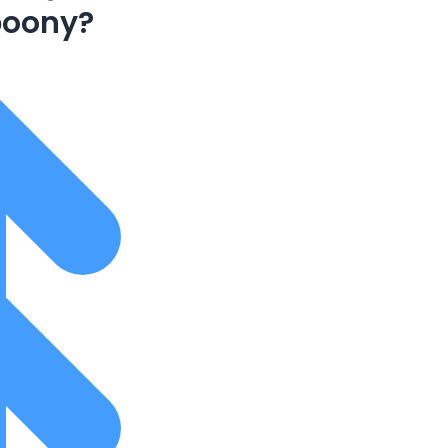
boony?