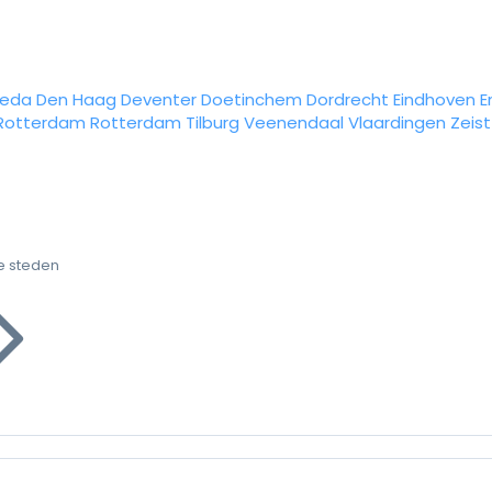
reda
Den Haag
Deventer
Doetinchem
Dordrecht
Eindhoven
E
Rotterdam
Rotterdam
Tilburg
Veenendaal
Vlaardingen
Zeist
e steden