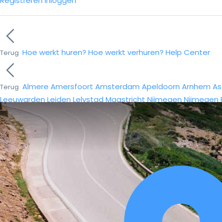
Registreren
Inloggen
Hoe werkt huren?
Hoe werkt verhuren?
Help Center
Terug
Almere
Amersfoort
Amsterdam
Apeldoorn
Arnhem
As
Terug
Leeuwarden
Leiden
Lelystad
Maastricht
Nijmegen
Nijmegen