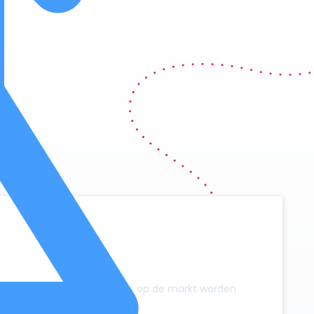
y
zonder dat er extra campers op de markt worden