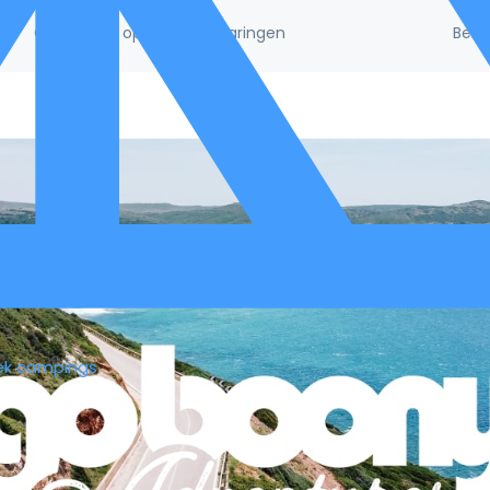
Beke
/5!
Gebaseerd op 132.395 ervaringen
ek campings