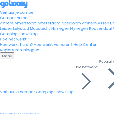
Verhuur je camper
Camper huren
Almere
Amersfoort
Amsterdam
Apeldoorn
Arnhem
Assen
B
Leiden
Lelystad
Maastricht
Nijmegen
Nijmegen
Roosendaal
Campings
new
Blog
Hoe het werkt
Hoe werkt huren?
Hoe werkt verhuren?
Help Center
Registreren
Inloggen
Menu
Populair
Hoe het werkt
Verhuur je camper
Campings
new
Blog