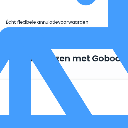
Écht flexibele annulatievoorwaarden
Duurzaam reizen met Goboon
. Zo maken we optimaal gebruik van wat er al beschikbaar is, 