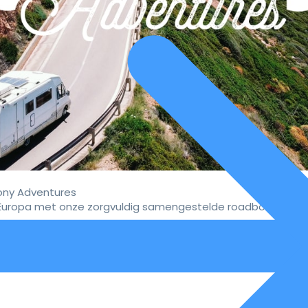
ny Adventures
uropa met onze zorgvuldig samengestelde roadbooks.
vaar de ultieme campervakan