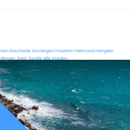
oven
Enschede
Groningen
Haarlem
Helmond
Hengelo
rdingen
Zeist
Zwolle
Alle steden