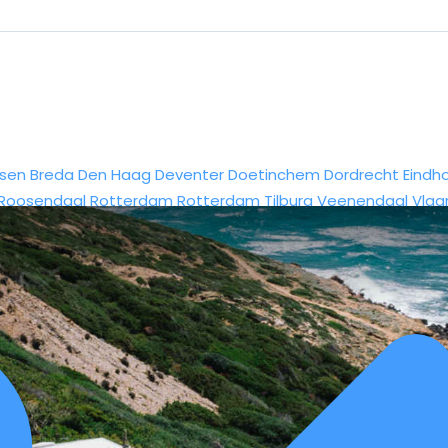
sen
Breda
Den Haag
Deventer
Doetinchem
Dordrecht
Eindh
Roosendaal
Rotterdam
Rotterdam
Tilburg
Veenendaal
Vlaa