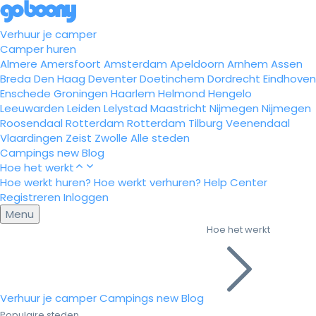
Verhuur je camper
Camper huren
Almere
Amersfoort
Amsterdam
Apeldoorn
Arnhem
Assen
Breda
Den Haag
Deventer
Doetinchem
Dordrecht
Eindhoven
Enschede
Groningen
Haarlem
Helmond
Hengelo
Leeuwarden
Leiden
Lelystad
Maastricht
Nijmegen
Nijmegen
Roosendaal
Rotterdam
Rotterdam
Tilburg
Veenendaal
Vlaardingen
Zeist
Zwolle
Alle steden
Campings
new
Blog
Hoe het werkt
Hoe werkt huren?
Hoe werkt verhuren?
Help Center
Registreren
Inloggen
Menu
Hoe het werkt
Verhuur je camper
Campings
new
Blog
Populaire steden