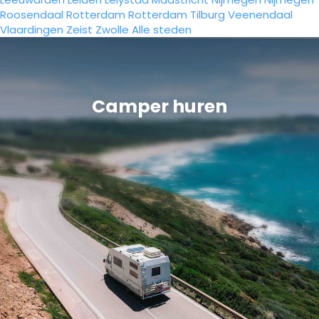
Roosendaal
Rotterdam
Rotterdam
Tilburg
Veenendaal
Vlaardingen
Zeist
Zwolle
Alle steden
Camper huren