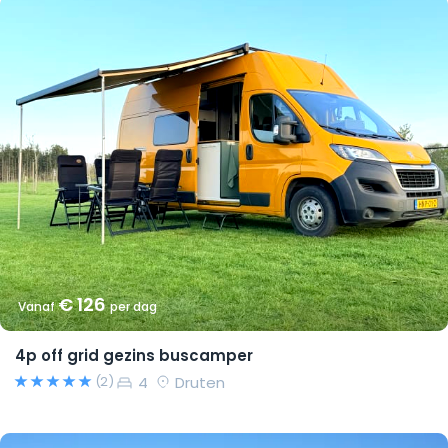
€ 126
Vanaf
per dag
4p off grid gezins buscamper
4
Druten
(2)