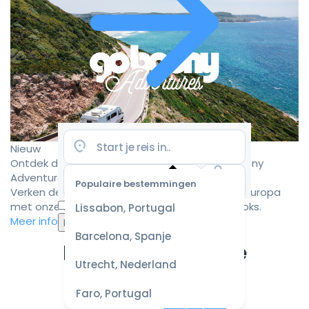
Nieuw
Ontdek de mooiste camperroutes met Goboony
Adventures
Populaire bestemmingen
Verken de mooiste camperbestemmingen in Europa
Selecteer
met onze zorgvuldig samengestelde roadbooks.
Lissabon, Portugal
datum
Meer informatie
voor de
Barcelona, Spanje
beste
Ervaar de ultieme
prijzen
Utrecht, Nederland
campervakantie
Faro, Portugal