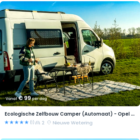
€ 99
Vanaf
per dag
Ecologische Zelfbouw Camper (Automaat) - Opel Movano 2015 – Richard
2
Nieuwe Wetering
(1)