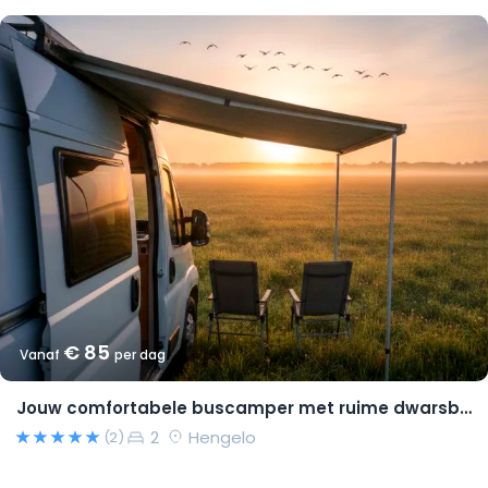
€ 85
Vanaf
per dag
Jouw comfortabele buscamper met ruime dwarsbedden en natural look(s)!
2
Hengelo
(2)