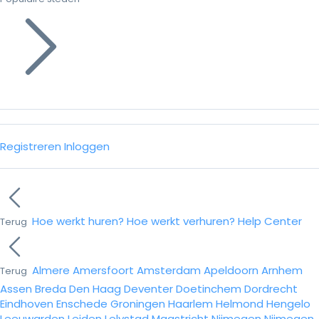
Registreren
Inloggen
Hoe werkt huren?
Hoe werkt verhuren?
Help Center
Terug
Almere
Amersfoort
Amsterdam
Apeldoorn
Arnhem
Terug
Assen
Breda
Den Haag
Deventer
Doetinchem
Dordrecht
Eindhoven
Enschede
Groningen
Haarlem
Helmond
Hengelo
Leeuwarden
Leiden
Lelystad
Maastricht
Nijmegen
Nijmegen