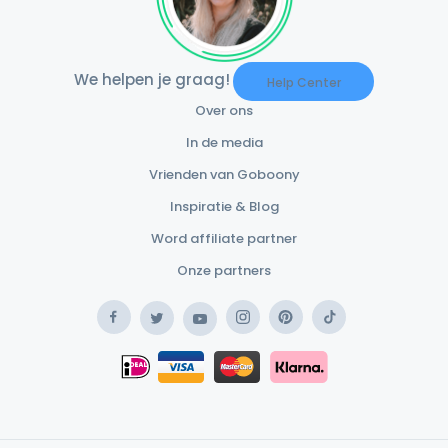
We helpen je graag!
Help Center
Over ons
In de media
Vrienden van Goboony
Inspiratie & Blog
Word affiliate partner
Onze partners
Facebook
Instagram
Pinterest
TikTok
Twitter
YouTube
Safe Payment Klarna
iDEAL
Safe Payment Card