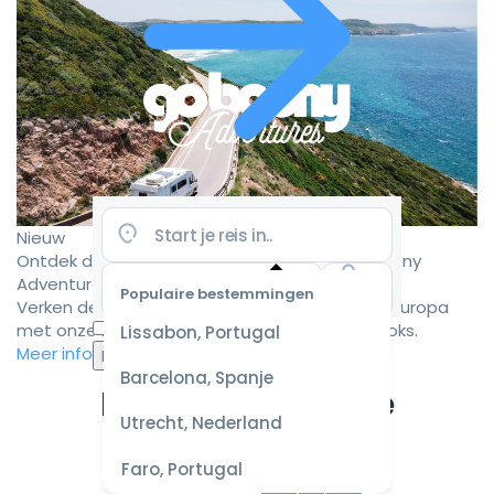
Nieuw
Ontdek de mooiste camperroutes met Goboony
Adventures
Populaire bestemmingen
Verken de mooiste camperbestemmingen in Europa
Selecteer
met onze zorgvuldig samengestelde roadbooks.
Lissabon, Portugal
datum
Meer informatie
voor de
Barcelona, Spanje
beste
Ervaar de ultieme
prijzen
Utrecht, Nederland
campervakantie
Faro, Portugal