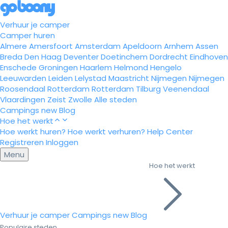
Verhuur je camper
Camper huren
Almere
Amersfoort
Amsterdam
Apeldoorn
Arnhem
Assen
Breda
Den Haag
Deventer
Doetinchem
Dordrecht
Eindhoven
Enschede
Groningen
Haarlem
Helmond
Hengelo
Leeuwarden
Leiden
Lelystad
Maastricht
Nijmegen
Nijmegen
Roosendaal
Rotterdam
Rotterdam
Tilburg
Veenendaal
Vlaardingen
Zeist
Zwolle
Alle steden
Campings
new
Blog
Hoe het werkt
Hoe werkt huren?
Hoe werkt verhuren?
Help Center
Registreren
Inloggen
Menu
Hoe het werkt
Verhuur je camper
Campings
new
Blog
Populaire steden