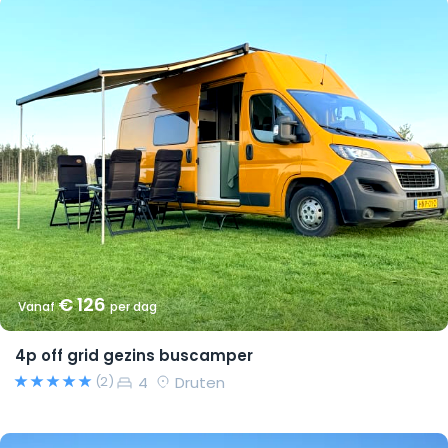
€ 126
Vanaf
per dag
4p off grid gezins buscamper
4
Druten
(2)