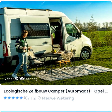
€ 99
Vanaf
per dag
Ecologische Zelfbouw Camper (Automaat) - Opel Movano 2015 – Richard
2
Nieuwe Wetering
(1)