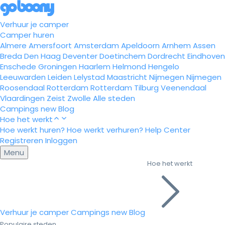
Verhuur je camper
Camper huren
Almere
Amersfoort
Amsterdam
Apeldoorn
Arnhem
Assen
Breda
Den Haag
Deventer
Doetinchem
Dordrecht
Eindhoven
Enschede
Groningen
Haarlem
Helmond
Hengelo
Leeuwarden
Leiden
Lelystad
Maastricht
Nijmegen
Nijmegen
Roosendaal
Rotterdam
Rotterdam
Tilburg
Veenendaal
Vlaardingen
Zeist
Zwolle
Alle steden
Campings
new
Blog
Hoe het werkt
Hoe werkt huren?
Hoe werkt verhuren?
Help Center
Registreren
Inloggen
Menu
Hoe het werkt
Verhuur je camper
Campings
new
Blog
Populaire steden