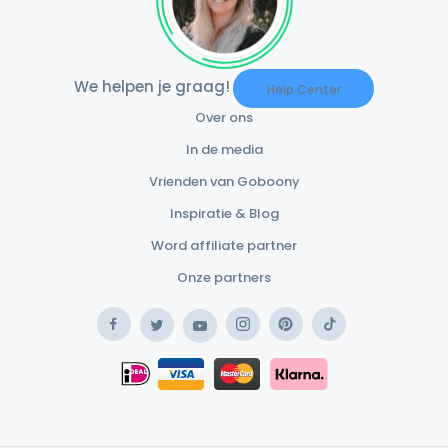
We helpen je graag!
Help Center
Over ons
In de media
Vrienden van Goboony
Inspiratie & Blog
Word affiliate partner
Onze partners
Facebook
Instagram
Pinterest
TikTok
Twitter
YouTube
Safe Payment Klarna
iDEAL
Safe Payment Card