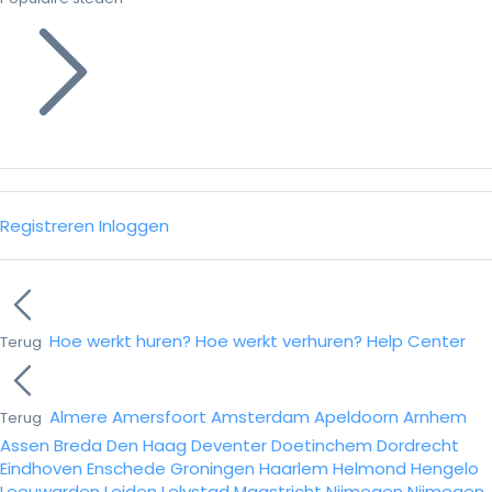
Registreren
Inloggen
Hoe werkt huren?
Hoe werkt verhuren?
Help Center
Terug
Almere
Amersfoort
Amsterdam
Apeldoorn
Arnhem
Terug
Assen
Breda
Den Haag
Deventer
Doetinchem
Dordrecht
Eindhoven
Enschede
Groningen
Haarlem
Helmond
Hengelo
Leeuwarden
Leiden
Lelystad
Maastricht
Nijmegen
Nijmegen