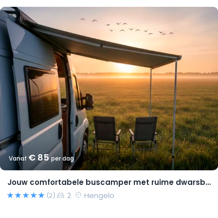
€ 85
Vanaf
per dag
Jouw comfortabele buscamper met ruime dwarsbedden en natural look(s)!
2
Hengelo
(2)