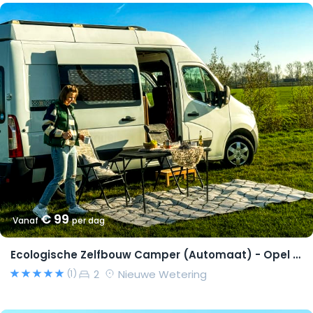
€ 99
Vanaf
per dag
Ecologische Zelfbouw Camper (Automaat) - Opel Movano 2015 – Richard
2
Nieuwe Wetering
(1)