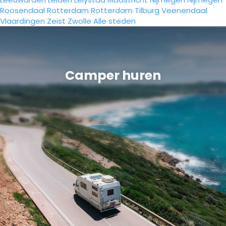
Roosendaal
Rotterdam
Rotterdam
Tilburg
Veenendaal
Vlaardingen
Zeist
Zwolle
Alle steden
Camper huren