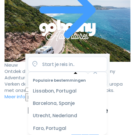
Nieuw
Ontdek de mooiste camperroutes met Goboony
Adventures
Populaire bestemmingen
Verken de mooiste camperbestemmingen in Europa
Selecteer
met onze zorgvuldig samengestelde roadbooks.
Lissabon, Portugal
datum
Meer informatie
voor de
Barcelona, Spanje
beste
Ervaar de ultieme
prijzen
Utrecht, Nederland
campervakantie
Faro, Portugal