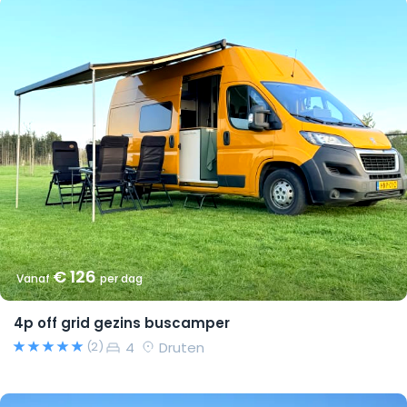
€ 126
Vanaf
per dag
4p off grid gezins buscamper
4
Druten
(2)