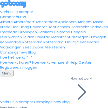
Verhuur je camper
Camper huren
Almere
Amersfoort
Amsterdam
Apeldoorn
Arnhem
Assen
Breda
Den Haag
Deventer
Doetinchem
Dordrecht
Eindhoven
Enschede
Groningen
Haarlem
Helmond
Hengelo
Leeuwarden
Leiden
Lelystad
Maastricht
Nijmegen
Nijmegen
Roosendaal
Rotterdam
Rotterdam
Tilburg
Veenendaal
Vlaardingen
Zeist
Zwolle
Alle steden
Campings
new
Blog
Hoe het werkt
Hoe werkt huren?
Hoe werkt verhuren?
Help Center
Registreren
Inloggen
Menu
Hoe het werkt
Verhuur je camper
Campings
new
Blog
Populaire steden