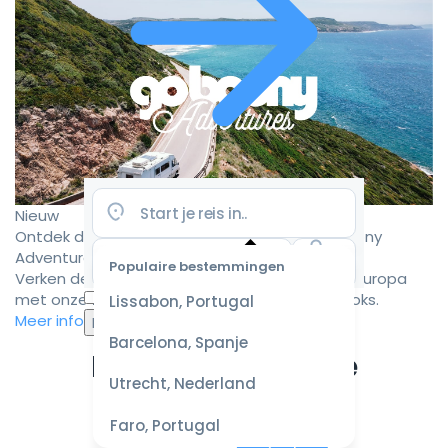
Nieuw
Ontdek de mooiste camperroutes met Goboony
Adventures
Populaire bestemmingen
Verken de mooiste camperbestemmingen in Europa
Selecteer
met onze zorgvuldig samengestelde roadbooks.
Lissabon, Portugal
datum
Meer informatie
voor de
Barcelona, Spanje
beste
Ervaar de ultieme
prijzen
Utrecht, Nederland
campervakantie
Faro, Portugal