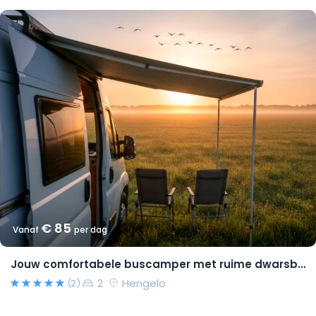
€ 85
Vanaf
per dag
Jouw comfortabele buscamper met ruime dwarsbedden en natural look(s)!
2
Hengelo
(2)