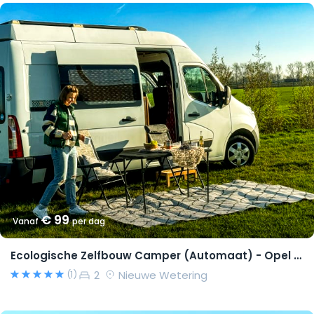
€ 99
Vanaf
per dag
Ecologische Zelfbouw Camper (Automaat) - Opel Movano 2015 – Richard
2
Nieuwe Wetering
(1)