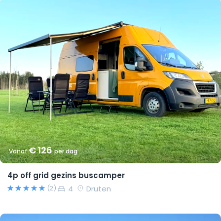
€ 126
Vanaf
per dag
4p off grid gezins buscamper
4
Druten
(2)