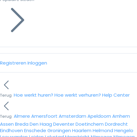
Registreren
Inloggen
Hoe werkt huren?
Hoe werkt verhuren?
Help Center
Terug
Almere
Amersfoort
Amsterdam
Apeldoorn
Arnhem
Terug
Assen
Breda
Den Haag
Deventer
Doetinchem
Dordrecht
Eindhoven
Enschede
Groningen
Haarlem
Helmond
Hengelo
Leeuwarden
Leiden
Lelystad
Maastricht
Nijmegen
Nijmegen