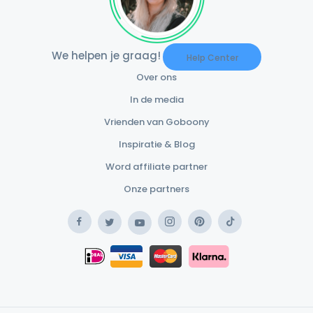
We helpen je graag!
Help Center
Over ons
In de media
Vrienden van Goboony
Inspiratie & Blog
Word affiliate partner
Onze partners
Facebook
Instagram
Pinterest
TikTok
Twitter
YouTube
Safe Payment Klarna
iDEAL
Safe Payment Card