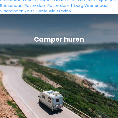
Roosendaal
Rotterdam
Rotterdam
Tilburg
Veenendaal
Vlaardingen
Zeist
Zwolle
Alle steden
Camper huren