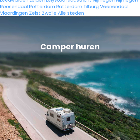
Roosendaal
Rotterdam
Rotterdam
Tilburg
Veenendaal
Vlaardingen
Zeist
Zwolle
Alle steden
Camper huren