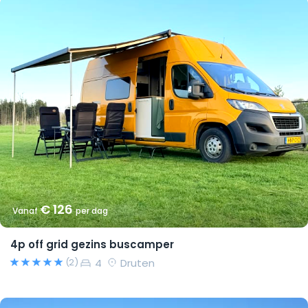
€ 126
Vanaf
per dag
4p off grid gezins buscamper
4
Druten
(2)