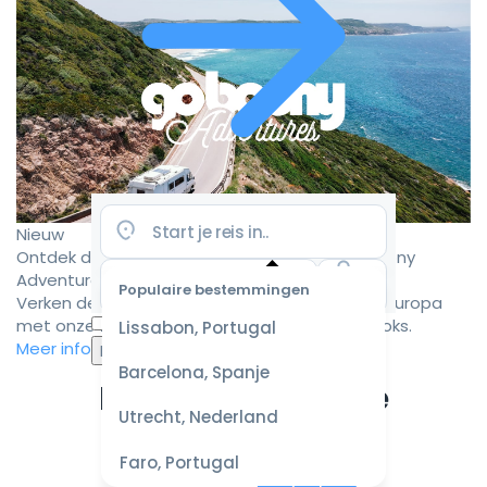
Nieuw
Ontdek de mooiste camperroutes met Goboony
Adventures
Populaire bestemmingen
Verken de mooiste camperbestemmingen in Europa
Selecteer
met onze zorgvuldig samengestelde roadbooks.
Lissabon, Portugal
datum
Meer informatie
voor de
Barcelona, Spanje
beste
Ervaar de ultieme
prijzen
Utrecht, Nederland
campervakantie
Faro, Portugal