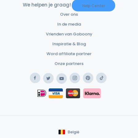
We helpen je graag!
Help Center
Over ons
In de media
Vrienden van Goboony
Inspiratie & Blog
Word affiliate partner
Onze partners
Facebook
Instagram
Pinterest
TikTok
Twitter
YouTube
Safe Payment Klarna
iDEAL
Safe Payment Card
België