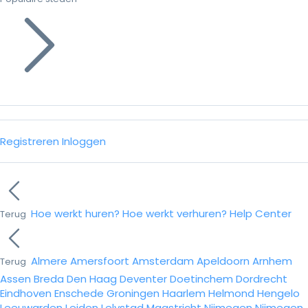
Registreren
Inloggen
Hoe werkt huren?
Hoe werkt verhuren?
Help Center
Terug
Almere
Amersfoort
Amsterdam
Apeldoorn
Arnhem
Terug
Assen
Breda
Den Haag
Deventer
Doetinchem
Dordrecht
Eindhoven
Enschede
Groningen
Haarlem
Helmond
Hengelo
Leeuwarden
Leiden
Lelystad
Maastricht
Nijmegen
Nijmegen