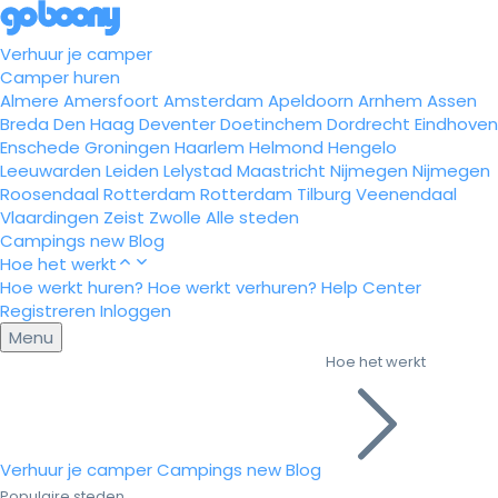
Verhuur je camper
Camper huren
Almere
Amersfoort
Amsterdam
Apeldoorn
Arnhem
Assen
Breda
Den Haag
Deventer
Doetinchem
Dordrecht
Eindhoven
Enschede
Groningen
Haarlem
Helmond
Hengelo
Leeuwarden
Leiden
Lelystad
Maastricht
Nijmegen
Nijmegen
Roosendaal
Rotterdam
Rotterdam
Tilburg
Veenendaal
Vlaardingen
Zeist
Zwolle
Alle steden
Campings
new
Blog
Hoe het werkt
Hoe werkt huren?
Hoe werkt verhuren?
Help Center
Registreren
Inloggen
Menu
Hoe het werkt
Verhuur je camper
Campings
new
Blog
Populaire steden