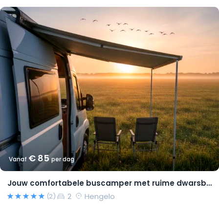
€ 85
Vanaf
per dag
Jouw comfortabele buscamper met ruime dwarsbedden en natural look(s)!
2
Hengelo
(2)