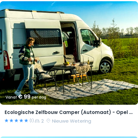
€ 99
Vanaf
per dag
Ecologische Zelfbouw Camper (Automaat) - Opel Movano 2015 – Richard
2
Nieuwe Wetering
(1)