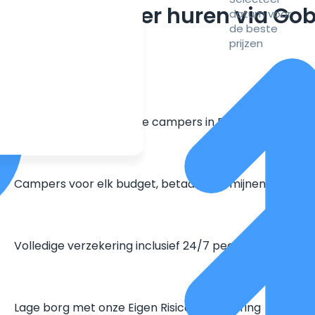
m een camper huren via Go
datum voor
de beste
prijzen
Grootste aanbod unieke campers in Europa
Campers voor elk budget, betaal in termijnen
Volledige verzekering inclusief 24/7 pechhulp
Lage borg met onze Eigen Risico Verzekering