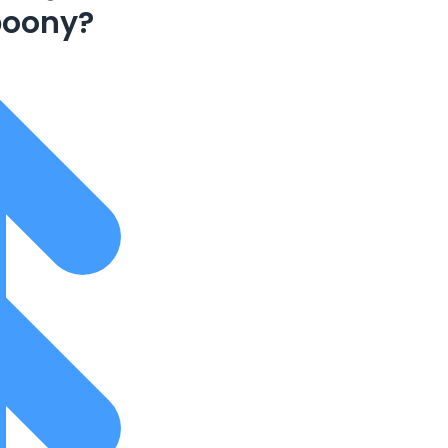
boony?