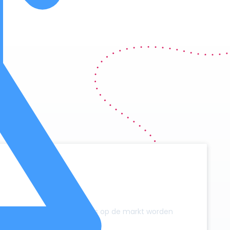
y
zonder dat er extra campers op de markt worden