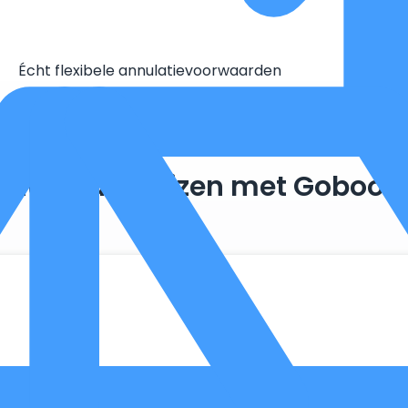
Écht flexibele annulatievoorwaarden
Duurzaam reizen met Goboon
. Zo maken we optimaal gebruik van wat er al beschikbaar is, 