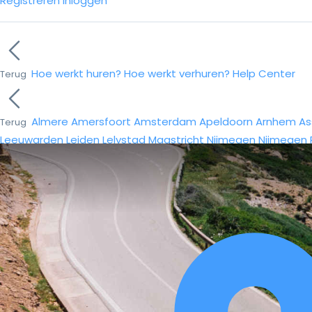
Registreren
Inloggen
Hoe werkt huren?
Hoe werkt verhuren?
Help Center
Terug
Almere
Amersfoort
Amsterdam
Apeldoorn
Arnhem
As
Terug
Leeuwarden
Leiden
Lelystad
Maastricht
Nijmegen
Nijmegen