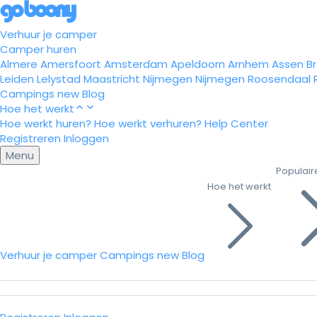
Verhuur je camper
Camper huren
Almere
Amersfoort
Amsterdam
Apeldoorn
Arnhem
Assen
B
Leiden
Lelystad
Maastricht
Nijmegen
Nijmegen
Roosendaal
Campings
new
Blog
Hoe het werkt
Hoe werkt huren?
Hoe werkt verhuren?
Help Center
Registreren
Inloggen
Menu
Populair
Hoe het werkt
Verhuur je camper
Campings
new
Blog