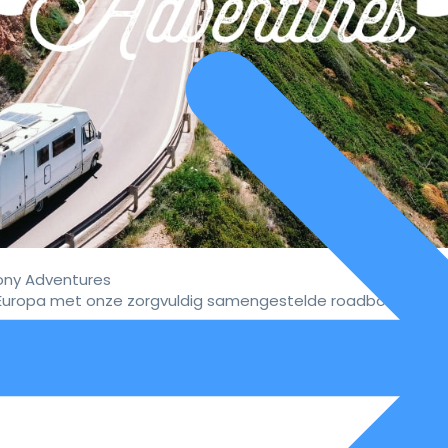
ny Adventures
uropa met onze zorgvuldig samengestelde roadbooks.
vaar de ultieme campervakan