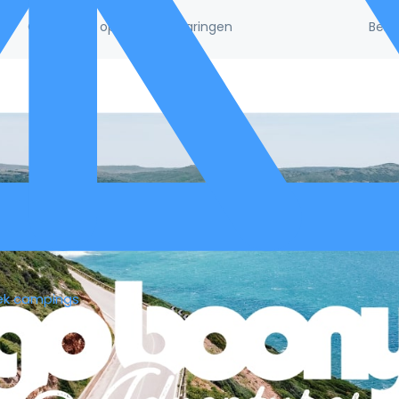
Beke
/5!
Gebaseerd op 132.395 ervaringen
ek campings