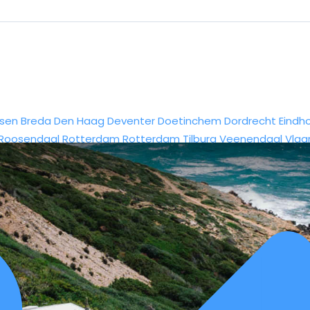
sen
Breda
Den Haag
Deventer
Doetinchem
Dordrecht
Eindh
Roosendaal
Rotterdam
Rotterdam
Tilburg
Veenendaal
Vlaa