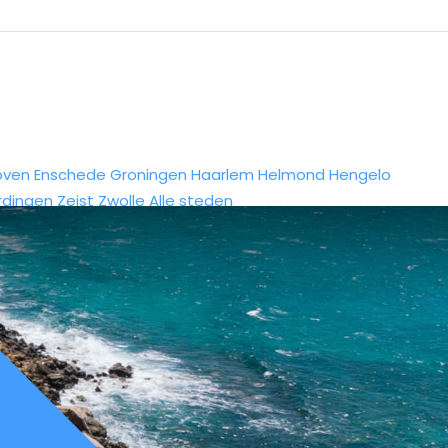
oven
Enschede
Groningen
Haarlem
Helmond
Hengelo
rdingen
Zeist
Zwolle
Alle steden