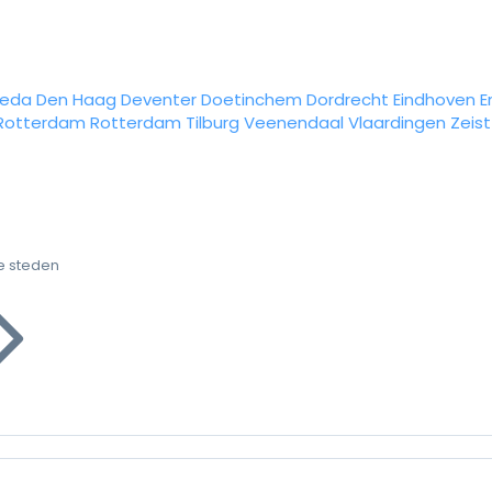
reda
Den Haag
Deventer
Doetinchem
Dordrecht
Eindhoven
E
Rotterdam
Rotterdam
Tilburg
Veenendaal
Vlaardingen
Zeist
e steden