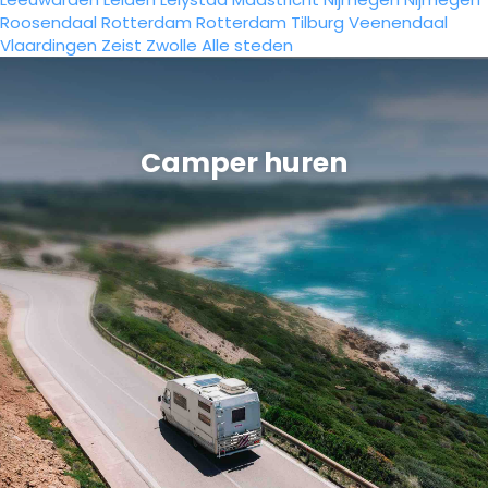
Roosendaal
Rotterdam
Rotterdam
Tilburg
Veenendaal
Vlaardingen
Zeist
Zwolle
Alle steden
Camper huren