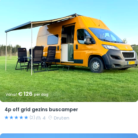
€ 126
Vanaf
per dag
4p off grid gezins buscamper
4
Druten
(2)