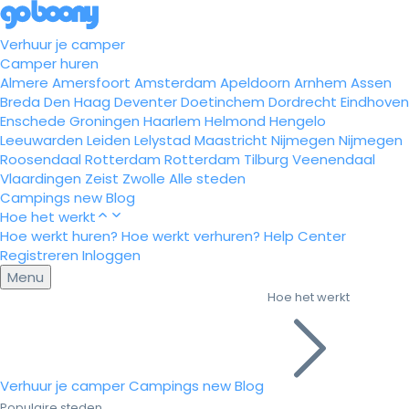
Verhuur je camper
Camper huren
Almere
Amersfoort
Amsterdam
Apeldoorn
Arnhem
Assen
Breda
Den Haag
Deventer
Doetinchem
Dordrecht
Eindhoven
Enschede
Groningen
Haarlem
Helmond
Hengelo
Leeuwarden
Leiden
Lelystad
Maastricht
Nijmegen
Nijmegen
Roosendaal
Rotterdam
Rotterdam
Tilburg
Veenendaal
Vlaardingen
Zeist
Zwolle
Alle steden
Campings
new
Blog
Hoe het werkt
Hoe werkt huren?
Hoe werkt verhuren?
Help Center
Registreren
Inloggen
Menu
Hoe het werkt
Verhuur je camper
Campings
new
Blog
Populaire steden