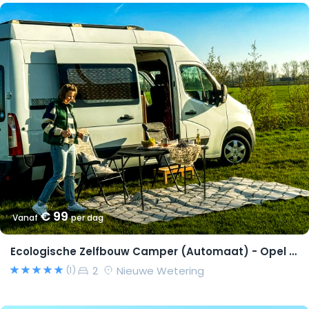
€ 99
Vanaf
per dag
Ecologische Zelfbouw Camper (Automaat) - Opel Movano 2015 – Richard
2
Nieuwe Wetering
(1)