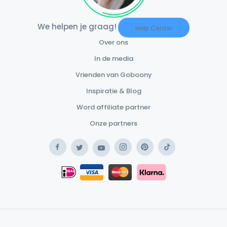
We helpen je graag!
Help Center
Over ons
In de media
Vrienden van Goboony
Inspiratie & Blog
Word affiliate partner
Onze partners
Facebook
Instagram
Pinterest
TikTok
Twitter
YouTube
Safe Payment Klarna
iDEAL
Safe Payment Card