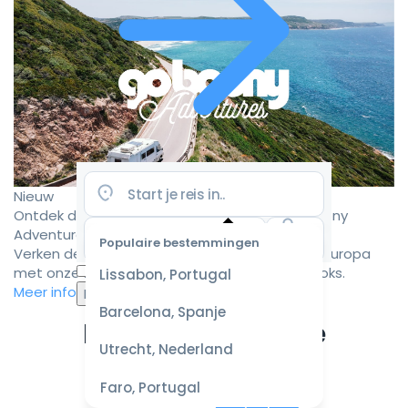
Nieuw
Ontdek de mooiste camperroutes met Goboony
Adventures
Populaire bestemmingen
Verken de mooiste camperbestemmingen in Europa
Selecteer
met onze zorgvuldig samengestelde roadbooks.
Lissabon, Portugal
datum
Meer informatie
voor de
Barcelona, Spanje
beste
Ervaar de ultieme
prijzen
Utrecht, Nederland
campervakantie
Faro, Portugal