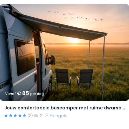
€ 85
Vanaf
per dag
Jouw comfortabele buscamper met ruime dwarsbedden en natural look(s)!
2
Hengelo
(2)