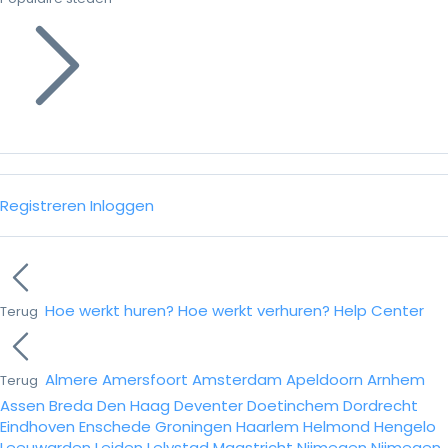
Registreren
Inloggen
Hoe werkt huren?
Hoe werkt verhuren?
Help Center
Terug
Almere
Amersfoort
Amsterdam
Apeldoorn
Arnhem
Terug
Assen
Breda
Den Haag
Deventer
Doetinchem
Dordrecht
Eindhoven
Enschede
Groningen
Haarlem
Helmond
Hengelo
Leeuwarden
Leiden
Lelystad
Maastricht
Nijmegen
Nijmegen