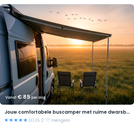
€ 85
Vanaf
per dag
Jouw comfortabele buscamper met ruime dwarsbedden en natural look(s)!
2
Hengelo
(2)