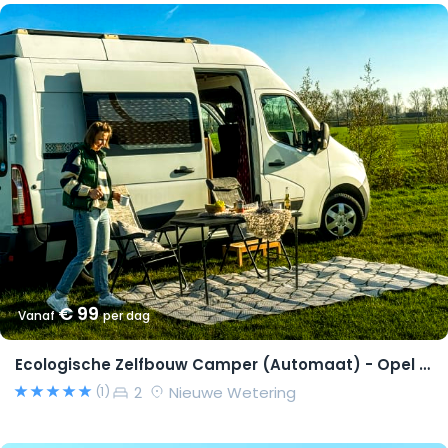
€ 99
Vanaf
per dag
Ecologische Zelfbouw Camper (Automaat) - Opel Movano 2015 – Richard
2
Nieuwe Wetering
(1)