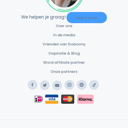
We helpen je graag!
Help Center
Over ons
In de media
Vrienden van Goboony
Inspiratie & Blog
Word affiliate partner
Onze partners
Facebook
Instagram
Pinterest
TikTok
Twitter
YouTube
Safe Payment Klarna
iDEAL
Safe Payment Card