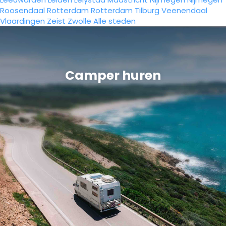
Roosendaal
Rotterdam
Rotterdam
Tilburg
Veenendaal
Vlaardingen
Zeist
Zwolle
Alle steden
Camper huren