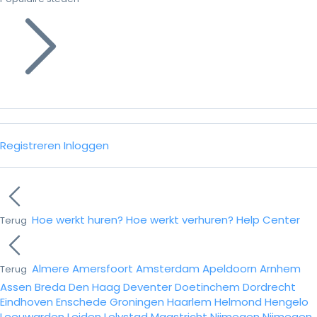
Registreren
Inloggen
Hoe werkt huren?
Hoe werkt verhuren?
Help Center
Terug
Almere
Amersfoort
Amsterdam
Apeldoorn
Arnhem
Terug
Assen
Breda
Den Haag
Deventer
Doetinchem
Dordrecht
Eindhoven
Enschede
Groningen
Haarlem
Helmond
Hengelo
Leeuwarden
Leiden
Lelystad
Maastricht
Nijmegen
Nijmegen