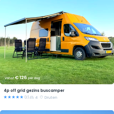
€ 126
Vanaf
per dag
4p off grid gezins buscamper
4
Druten
(2)