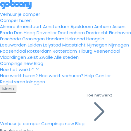
Verhuur je camper
Camper huren
Almere
Amersfoort
Amsterdam
Apeldoorn
Arnhem
Assen
Breda
Den Haag
Deventer
Doetinchem
Dordrecht
Eindhoven
Enschede
Groningen
Haarlem
Helmond
Hengelo
Leeuwarden
Leiden
Lelystad
Maastricht
Nijmegen
Nijmegen
Roosendaal
Rotterdam
Rotterdam
Tilburg
Veenendaal
Vlaardingen
Zeist
Zwolle
Alle steden
Campings
new
Blog
Hoe het werkt
Hoe werkt huren?
Hoe werkt verhuren?
Help Center
Registreren
Inloggen
Menu
Hoe het werkt
Verhuur je camper
Campings
new
Blog
Populaire steden