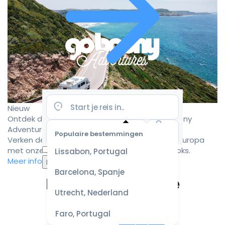
Nieuw
Ontdek de mooiste camperroutes met Goboony
Adventures
Populaire bestemmingen
Verken de mooiste camperbestemmingen in Europa
Selecteer
met onze zorgvuldig samengestelde roadbooks.
Lissabon, Portugal
datum
Meer informatie
voor de
Barcelona, Spanje
beste
Ervaar de ultieme
prijzen
Utrecht, Nederland
campervakantie
Faro, Portugal