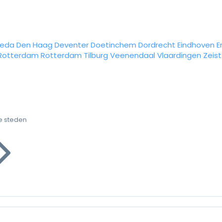
reda
Den Haag
Deventer
Doetinchem
Dordrecht
Eindhoven
E
Rotterdam
Rotterdam
Tilburg
Veenendaal
Vlaardingen
Zeist
e steden