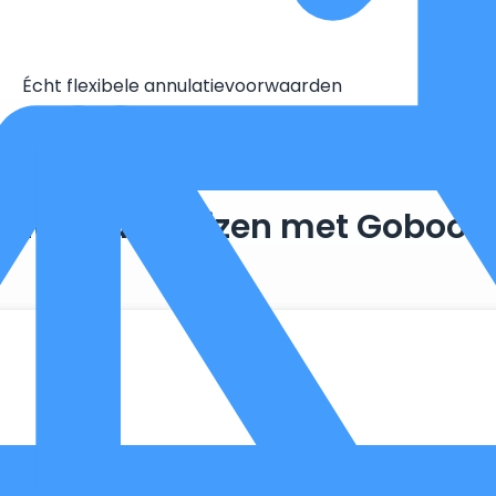
Écht flexibele annulatievoorwaarden
Duurzaam reizen met Goboon
. Zo maken we optimaal gebruik van wat er al beschikbaar is, 