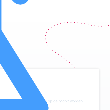
y
zonder dat er extra campers op de markt worden