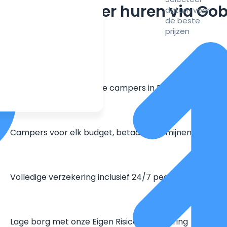
m een camper huren via Go
datum voor
de beste
prijzen
Grootste aanbod unieke campers in Europa
Campers voor elk budget, betaal in termijnen
Volledige verzekering inclusief 24/7 pechhulp
Lage borg met onze Eigen Risico Verzekering