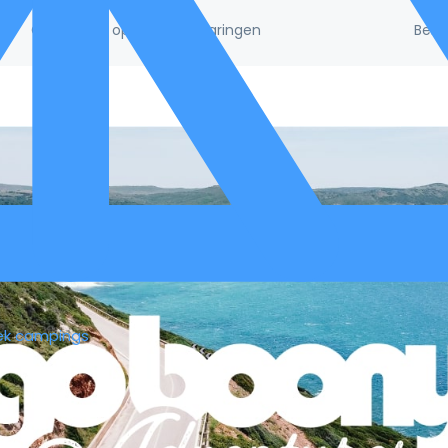
Beke
/5!
Gebaseerd op 132.395 ervaringen
ek campings