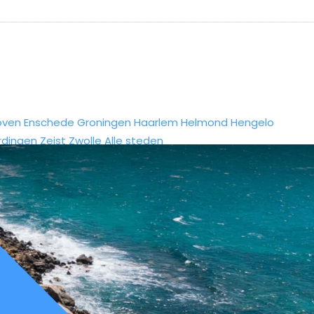
oven
Enschede
Groningen
Haarlem
Helmond
Hengelo
rdingen
Zeist
Zwolle
Alle steden