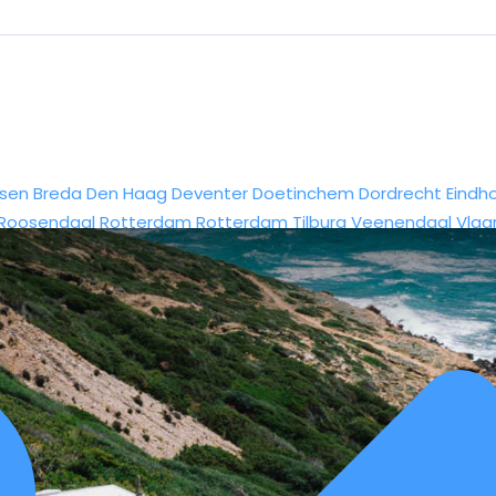
sen
Breda
Den Haag
Deventer
Doetinchem
Dordrecht
Eindh
Roosendaal
Rotterdam
Rotterdam
Tilburg
Veenendaal
Vlaa