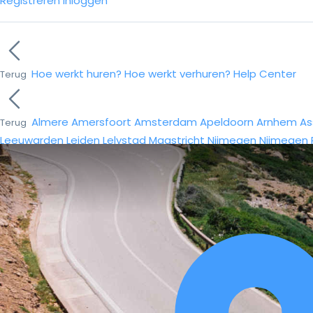
Registreren
Inloggen
Hoe werkt huren?
Hoe werkt verhuren?
Help Center
Terug
Almere
Amersfoort
Amsterdam
Apeldoorn
Arnhem
As
Terug
Leeuwarden
Leiden
Lelystad
Maastricht
Nijmegen
Nijmegen