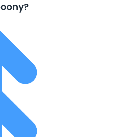
boony?