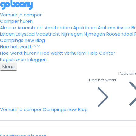
Verhuur je camper
Camper huren
Almere
Amersfoort
Amsterdam
Apeldoorn
Arnhem
Assen
B
Leiden
Lelystad
Maastricht
Nijmegen
Nijmegen
Roosendaal
Campings
new
Blog
Hoe het werkt
Hoe werkt huren?
Hoe werkt verhuren?
Help Center
Registreren
Inloggen
Menu
Populair
Hoe het werkt
Verhuur je camper
Campings
new
Blog