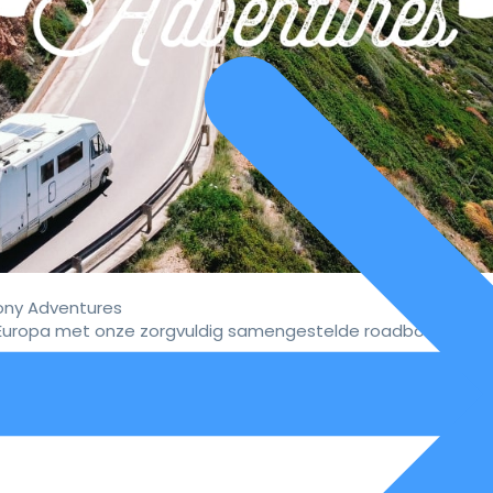
ny Adventures
uropa met onze zorgvuldig samengestelde roadbooks.
vaar de ultieme campervakan