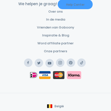
We helpen je graag!
Help Center
Over ons
In de media
Vrienden van Goboony
Inspiratie & Blog
Word affiliate partner
Onze partners
Facebook
Instagram
Pinterest
TikTok
Twitter
YouTube
Safe Payment Klarna
iDEAL
Safe Payment Card
België