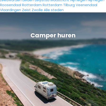
Roosendaal
Rotterdam
Rotterdam
Tilburg
Veenendaal
Vlaardingen
Zeist
Zwolle
Alle steden
Camper huren