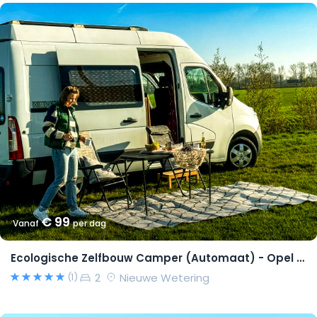
€ 99
Vanaf
per dag
Ecologische Zelfbouw Camper (Automaat) - Opel Movano 2015 – Richard
2
Nieuwe Wetering
(1)