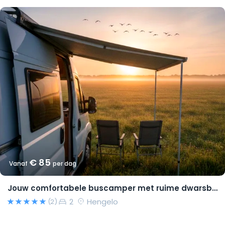
€ 85
Vanaf
per dag
Jouw comfortabele buscamper met ruime dwarsbedden en natural look(s)!
2
Hengelo
(2)