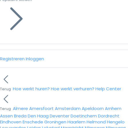
Registreren
Inloggen
Hoe werkt huren?
Hoe werkt verhuren?
Help Center
Terug
Almere
Amersfoort
Amsterdam
Apeldoorn
Arnhem
Terug
Assen
Breda
Den Haag
Deventer
Doetinchem
Dordrecht
Eindhoven
Enschede
Groningen
Haarlem
Helmond
Hengelo
Leeuwarden
Leiden
Lelystad
Maastricht
Nijmegen
Nijmegen