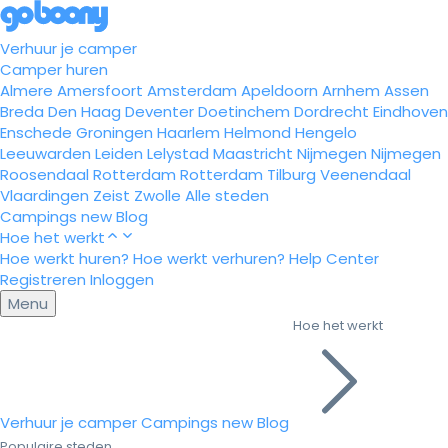
Verhuur je camper
Camper huren
Almere
Amersfoort
Amsterdam
Apeldoorn
Arnhem
Assen
Breda
Den Haag
Deventer
Doetinchem
Dordrecht
Eindhoven
Enschede
Groningen
Haarlem
Helmond
Hengelo
Leeuwarden
Leiden
Lelystad
Maastricht
Nijmegen
Nijmegen
Roosendaal
Rotterdam
Rotterdam
Tilburg
Veenendaal
Vlaardingen
Zeist
Zwolle
Alle steden
Campings
new
Blog
Hoe het werkt
Hoe werkt huren?
Hoe werkt verhuren?
Help Center
Registreren
Inloggen
Menu
Hoe het werkt
Verhuur je camper
Campings
new
Blog
Populaire steden