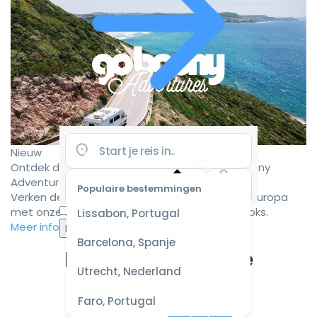
Nieuw
Ontdek de mooiste camperroutes met Goboony
Adventures
Populaire bestemmingen
Verken de mooiste camperbestemmingen in Europa
Selecteer
met onze zorgvuldig samengestelde roadbooks.
Lissabon, Portugal
datum
Meer informatie
voor de
Barcelona, Spanje
beste
Ervaar de ultieme
prijzen
Utrecht, Nederland
campervakantie
Faro, Portugal