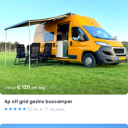
€ 126
Vanaf
per dag
4p off grid gezins buscamper
4
Druten
(2)