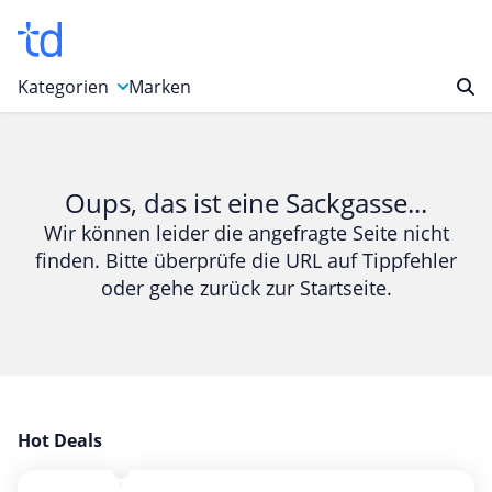
Kategorien
Marken
Auto, Motorrad & Werkzeuge
Blumen & Geschenke
Oups, das ist eine Sackgasse...
Bücher & Magazine
Wir können leider die angefragte Seite nicht
finden. Bitte überprüfe die URL auf Tippfehler
Computer & Elektronik
oder gehe zurück zur Startseite.
Entertainment & Media
Essen & Trinken
Foto, Druck & Büro
Gaming & Spielzeug
Garten, Haushalt & Tiere
Hot Deals
Gesundheit & Beauty