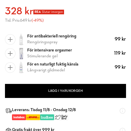
328 kr
REA
Slutar imorgon
Tid. Pris:
649 kr
(-49%)
För antibakteriell rengöring
99 kr
Rengöringsspray
För intensivare orgasmer
119 kr
Stimulerande gel
För en naturligt fuktig känsla
99 kr
Långvarigt glidmedel
LÄGG I VARUKORGEN
Leverans: Tisdag 11/8 - Onsdag 12/8
Gratis frakt över 999 kr