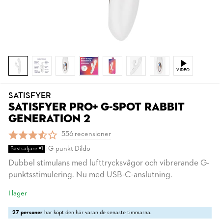
VIDEO
SATISFYER
SATISFYER PRO+ G-SPOT RABBIT
GENERATION 2
556 recensioner
i
G-punkt Dildo
Bästsäljare #1
Dubbel stimulans med lufttrycksvågor och vibrerande G-
punktsstimulering. Nu med USB-C-anslutning.
I lager
27 personer
har köpt den här varan de senaste timmarna.