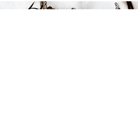
328 kr
-49%
LÄGG I VARUKORGEN
FÅ INSPIRATION &
ERBJUDANDEN!
Anmäl dig till vårt nyhetsbrev och var först med att få information
om alla nyheter, inspiration och härliga erbjudanden!
Kontakt