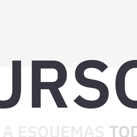
URS
 A ESQUEMAS
TOD