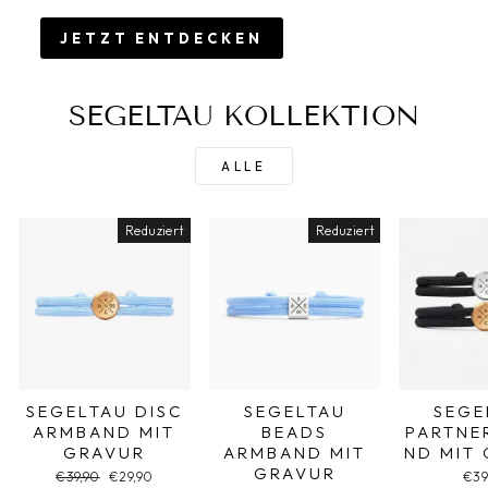
JETZT ENTDECKEN
SEGELTAU KOLLEKTION
ALLE
Reduziert
Reduziert
SEGELTAU DISC
SEGELTAU
SEGE
ARMBAND MIT
BEADS
PARTNE
GRAVUR
ARMBAND MIT
ND MIT
GRAVUR
Normaler
€39,90
Sonderpreis
€29,90
€39