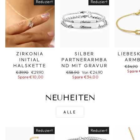
Reduziert
Reduziert
ZIRKONIA
SILBER
LIEBES
INITIAL
PARTNERARMBA
ARM
HALSKETTE
ND MIT GRAVUR
Normale
€34,90
Preis
Spare 
Normaler
€39,90
Sonderpreis
€29,90
Normaler
€58,90
Sonderpreis
Von €24,90
Preis
Spare €10,00
Preis
Spare €34,00
NEUHEITEN
ALLE
Reduziert
Reduziert