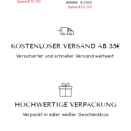
Preis
Spare €10,00
Normaler
€39,90
Sonderpreis
€29,90
Preis
Spare €10,00
KOSTENLOSER VERSAND AB 35€
Versicherter und schneller Versand weltweit
HOCHWERTIGE VERPACKUNG
Verpackt in edler weißer Geschenkbox