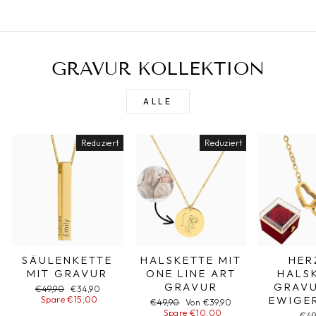
GRAVUR KOLLEKTION
ALLE
Reduziert
Reduziert
SÄULENKETTE
HALSKETTE MIT
HER
MIT GRAVUR
ONE LINE ART
HALS
GRAVUR
GRAVU
Normaler
€49,90
Sonderpreis
€34,90
EWIGE
Preis
Spare €15,00
Normaler
€49,90
Sonderpreis
Von €39,90
Preis
Spare €10,00
€49