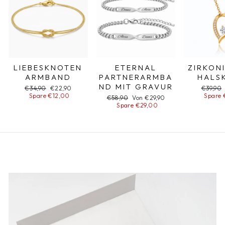
LIEBESKNOTEN
ETERNAL
ZIRKON
ARMBAND
PARTNERARMBA
HALS
ND MIT GRAVUR
Normaler
€34,90
Sonderpreis
€22,90
Normal
€39,90
Preis
Spare €12,00
Preis
Spare 
Normaler
€58,90
Sonderpreis
Von €29,90
Preis
Spare €29,00