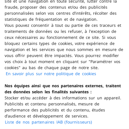
site et une navigation en toute sécurité, lutter contre la
d’achat pour les petits colis ! (<20 kg)
fraude, proposer des contenus et/ou des publicités
personnalisées selon vos centres d’intérêts, récolter des
statistiques de fréquentation et de navigation.
Retrait gratuit en magasin
Vous pouvez consentir à tout ou partie de ces traceurs et
traitements de données ou les refuser, à l'exception de
Venez
chercher gratuitement
votre commande
ceux nécessaires au fonctionnement de ce site. Si vous
dans 2h et jusqu’à 3 jours ouvrés dans le magasin
bloquez certains types de cookies, votre expérience de
de votre choix !
navigation et les services que nous sommes en mesure de
vous offrir peuvent être impactés. Vous pourrez modifier
vos choix à tout moment en cliquant sur "Paramétrer vos
cookies" au bas de chaque page de notre site.
Paiement facile et sécurisé
En savoir plus sur notre politique de cookies
(s'ouvre dans
Profitez d’un large choix de modes de
paiement
un nouvel
sécurisés
et payez
en plusieurs fois
dès 100
Nos équipes ainsi que nos partenaires externes, traitent
onglet)
euros d’achat !
des données selon les finalités suivantes :
Stocker et/ou accéder à des informations sur un appareil.
En ce moment
Publicités et contenu personnalisés, mesure de
performance des publicités et du contenu, études
Nos offres
d’audience et développement de services.
Nos services
Liste de nos partenaires IAB (fournisseurs)