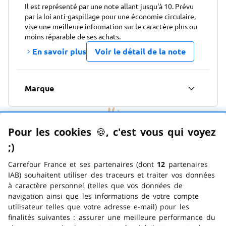
Il est représenté par une note allant jusqu'à 10. Prévu
par la loi anti-gaspillage pour une économie circulaire,
vise une meilleure information sur le caractère plus ou
moins réparable de ses achats.
En savoir plus
Voir le détail de la note
Marque
Pour les cookies
🍪
–
, c'est vous qui voyez
Satisfait ou remboursé
;)
emoticon clin d'œil
N’hésitez plus à passer commande, vous pouvez
Carrefour France et ses partenaires (dont
12
partenaires
toujours changer d’avis pendant 14 jours !
IAB) souhaitent utiliser des traceurs et traiter vos données
à caractère personnel (telles que vos données de
navigation ainsi que les informations de votre compte
Livraison à domicile
utilisateur telles que votre adresse e-mail) pour les
finalités suivantes : assurer une meilleure performance du
Faîtes vous livrer gratuitement dès 30 euros