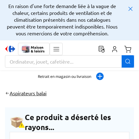
En raison d'une forte demande liée à la vague de
chaleur, certains produits de ventilation et de
climatisation présentés dans nos catalogues
peuvent être temporairement indisponibles. Nous
vous remercions de votre compréhension.
Maison
& loisirs
Monta
Rechercher parmi le contenu du site
La zone de recherche comprend un champ avec une fonctionnalit
Retrait en magasin ou livraison
Aspirateurs balai
Ce produit a déserté les
rayons...