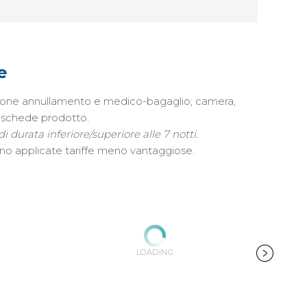
e
urazione annullamento e medico-bagaglio; camera,
e schede prodotto.
di durata inferiore/superiore alle 7 notti.
anno applicate tariffe meno vantaggiose.
LOADING