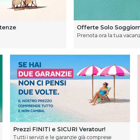
rtenze
Offerte Solo Soggior
Prenota ora la tua vacan
Prezzi FINITI e SICURI Veratour!
Tutti i servizi e le garanzie già comprese