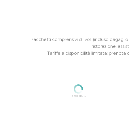
Pacchetti comprensivi di: voli (incluso bagagli
ristorazione, ass
Tariffe a disponibilità limitata: preno
LOADING