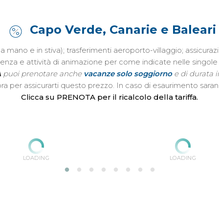
Capo Verde, Canarie e Baleari
o a mano e in stiva); trasferimenti aeroporto-villaggio; assic
istenza e attività di animazione per come indicate nelle singo
A
puoi prenotare anche
vacanze solo soggiorno
e di durata i
ta ora per assicurarti questo prezzo. In caso di esaurimento sar
Clicca su PRENOTA per il ricalcolo della tariffa.
LOADING
LOADING