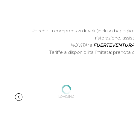
Pacchetti comprensivi di: voli (incluso bagagli
ristorazione, ass
NOVITÀ: a
FUERTEVENTUR
Tariffe a disponibilità limitata: preno
LOADING