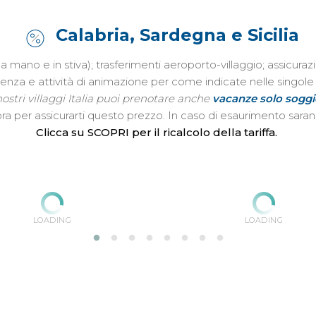
Calabria, Sardegna e Sicilia
o a mano e in stiva); trasferimenti aeroporto-villaggio; assic
istenza e attività di animazione per come indicate nelle singo
ostri villaggi Italia puoi prenotare anche
vacanze solo sogg
ta ora per assicurarti questo prezzo. In caso di esaurimento sar
Clicca su SCOPRI per il ricalcolo della tariffa.
LOADING
LOADING