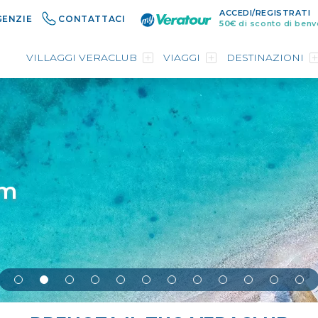
ACCEDI/REGISTRATI
GENZIE
CONTATTACI
50€
di sconto di benv
VILLAGGI VERACLUB
VIAGGI
DESTINAZIONI
e e Baleari
eventura
topia Blue
um
rum
Village
a
onte
a
topia Blue
era Cicladi