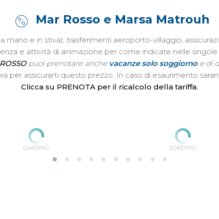
Mar Rosso e Marsa Matrouh
o a mano e in stiva); trasferimenti aeroporto-villaggio; assic
istenza e attività di animazione per come indicate nelle singo
 ROSSO
puoi prenotare anche
vacanze solo soggiorno
e di d
ta ora per assicurarti questo prezzo. In caso di esaurimento sar
Clicca su PRENOTA per il ricalcolo della tariffa.
LOADING
LOADING