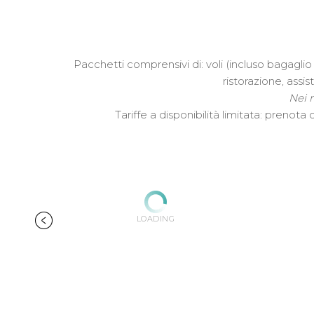
Pacchetti comprensivi di: voli (incluso bagagli
ristorazione, ass
Nei n
Tariffe a disponibilità limitata: preno
LOADING