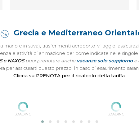
Grecia e Mediterraneo Oriental
o a mano e in stiva); trasferimenti aeroporto-villaggio; assic
istenza e attività di animazione per come indicate nelle singol
S e NAXOS
puoi prenotare anche
vacanze solo soggiorno
e 
ta ora per assicurarti questo prezzo. In caso di esaurimento sar
Clicca su PRENOTA per il ricalcolo della tariffa.
LOADING
LOADING