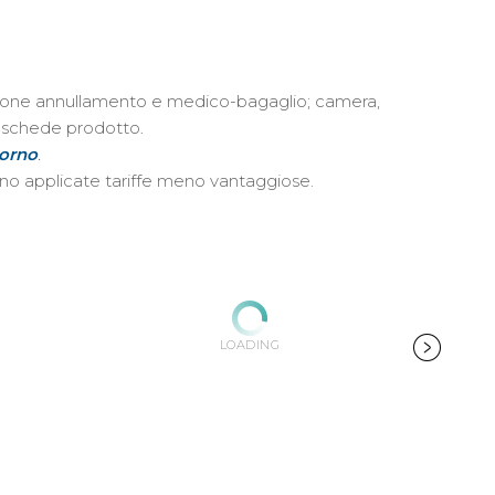
urazione annullamento e medico-bagaglio; camera,
le schede prodotto
.
iorno
.
anno applicate tariffe meno vantaggiose.
LOADING