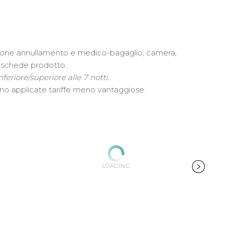
urazione annullamento e medico-bagaglio; camera,
le schede prodotto
.
nferiore/superiore alle 7 notti.
anno applicate tariffe meno vantaggiose.
LOADING