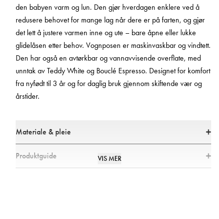
den babyen varm og lun. Den gjør hverdagen enklere ved å
redusere behovet for mange lag når dere er på farten, og gjør
det lett å justere varmen inne og ute – bare åpne eller lukke
glidelåsen etter behov. Vognposen er maskinvaskbar og vindtett.
Den har også en avtørkbar og vannavvisende overflate, med
unntak av Teddy White og Bouclé Espresso. Designet for komfort
fra nyfødt til 3 år og for daglig bruk gjennom skiftende vær og
årstider.
Materiale & pleie
Materialer
Produktguide
VIS MER
* Ytterstoff: 100 % polyester
* Fôr: 100 % polyester
Kan jeg bruke vognposen fra fødselen av?
* Fyll: 80 % Sorona polyester, 20 % polyester
* Alle tekstiler er testet for skadelige stoffer av et markedsledende
Ja, Najell Vognpose passer for nyfødte og sitter perfekt i SleepCarrier. Den
testinstitutt
kan også brukes direkte i bagdelen eller barnevognen og holder barnet