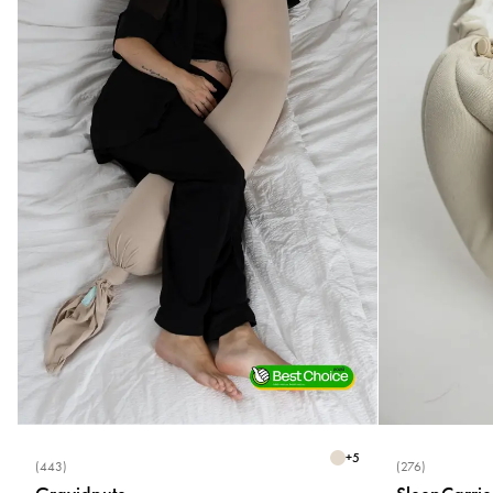
+
5
(443)
(276)