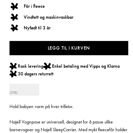
Fôr i fleece
Vindtett og maskinvaskbar
Nyfødt til 3 år
LEGG TIL I KURVEN
Rask levering
Enkel betaling med Vipps og Klarna
30 dagers returrett
(378)
Hold babyen varm på hver trilletur.
Najell Vognpose er universell, designet for å passe ulike
barnevogner og Najell SleepCarrier. Med mykt fleecefôr holder