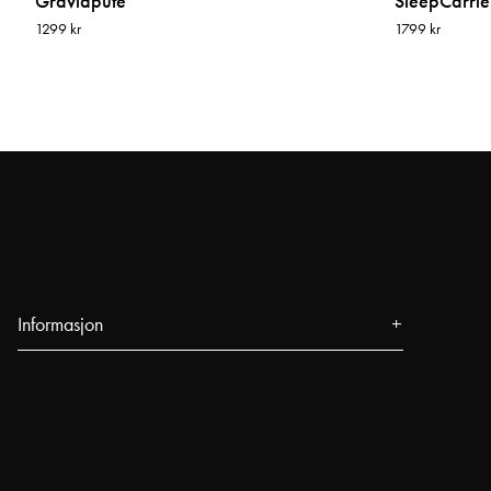
Gravidpute
SleepCarrier
1299 kr
1799 kr
Informasjon
Om oss
Presse
Arrangementer
Våre butikker