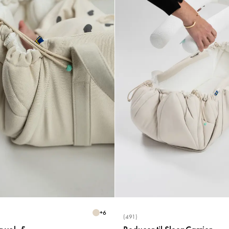
+
6
(491)