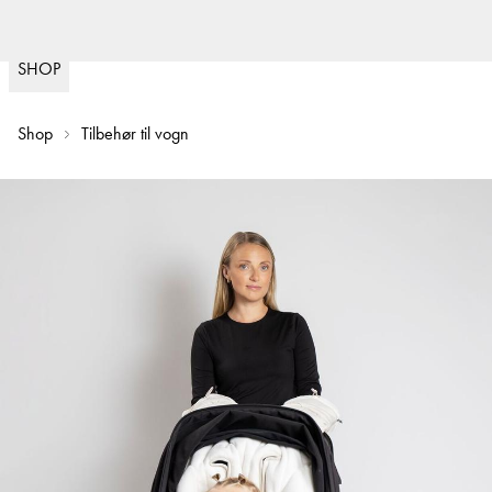
Rask levering og 30 dagers returrett
Najell dekke
(
15020
)
SHOP
Shop
Tilbehør til vogn