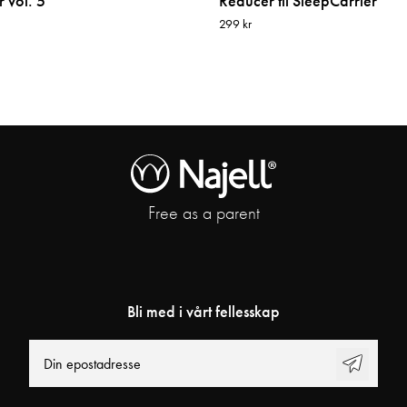
 vol. 5
Reducer til SleepCarrier
299 kr
Free as a parent
Bli med i vårt fellesskap