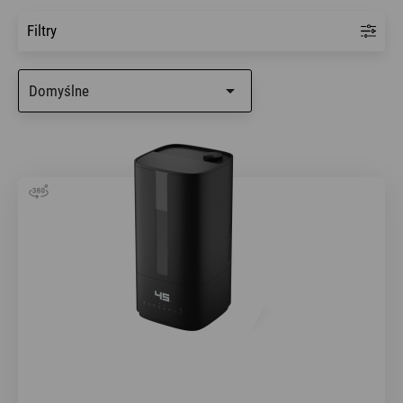
Filtry

Domyślne