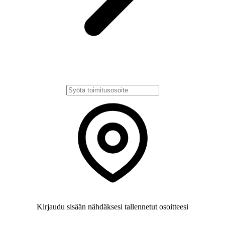
Kirjaudu sisään nähdäksesi tallennetut osoitteesi