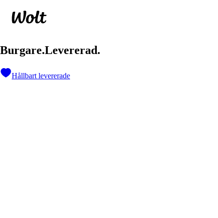
B
u
r
g
a
r
e
.
L
e
v
e
r
e
r
a
d
.
Hållbart levererade