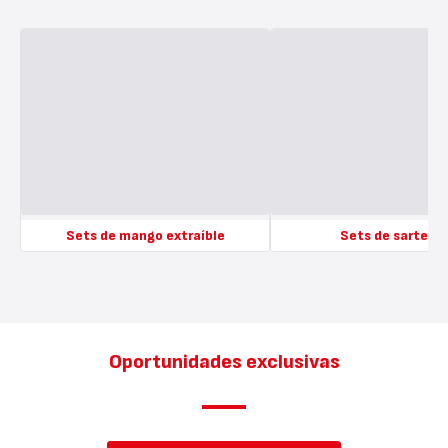
Sets de mango extraíble
Sets de sartene
Mostrar
Mostrar
más
más
-
-
Sets
Sets
de
de
mango
sartenes
Oportunidades exclusivas
extraíble
-
-