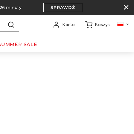
✕
26 minuty
SPRAWDŹ
K
o
s
z
y
k
K
o
n
t
o
SUMMER SALE