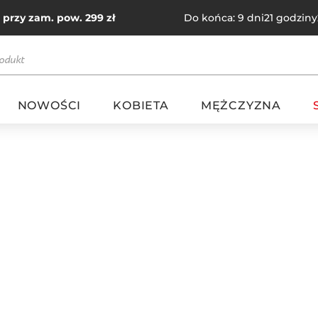
rzy zam. pow. 299 zł
D
o
k
o
ń
c
a
:
9 dni
21 godziny
NOWOŚCI
KOBIETA
MĘŻCZYZNA