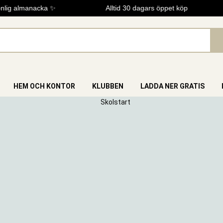
lig almanacka ✨
Alltid 30 dagars öppet köp
HEM OCH KONTOR
KLUBBEN
LADDA NER GRATIS