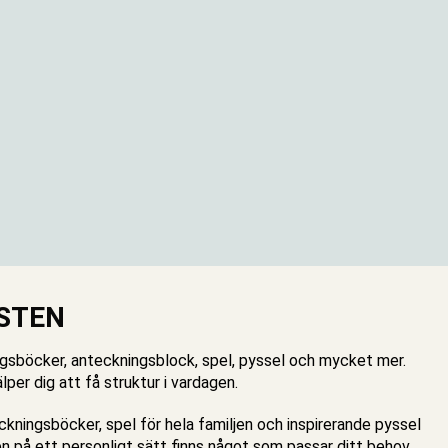
STEN
ingsböcker, anteckningsblock, spel, pyssel och mycket mer.
er dig att få struktur i vardagen.
teckningsböcker, spel för hela familjen och inspirerande pyssel
en på ett personligt sätt finns något som passar ditt behov.