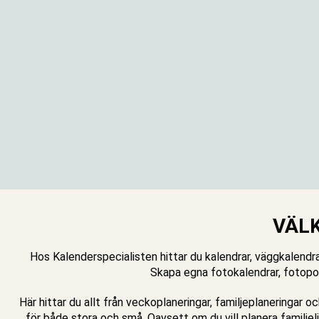
VÄL
Hos Kalenderspecialisten hittar du kalendrar, väggkalendr
Skapa egna fotokalendrar, fotopos
Här hittar du allt från veckoplaneringar, familjeplaneringar o
för både stora och små. Oavsett om du vill planera familjel