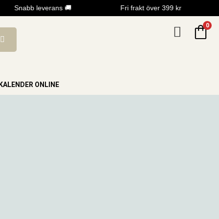
Snabb leverans 🚚
Fri frakt över 399 kr
0
KALENDER ONLINE