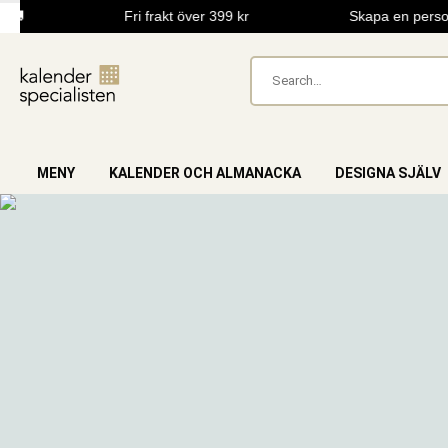
🚚
Fri frakt över 399 kr
Skapa en person
MENY
KALENDER OCH ALMANACKA
DESIGNA SJÄLV