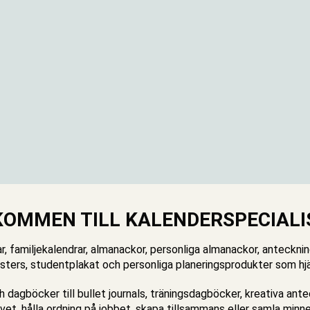
KOMMEN TILL KALENDERSPECIALI
ar, familjekalendrar, almanackor, personliga almanackor, anteckn
ters, studentplakat och personliga planeringsprodukter som hjälp
ch dagböcker till bullet journals, träningsdagböcker, kreativa an
ivet, hålla ordning på jobbet, skapa tillsammans eller samla minn