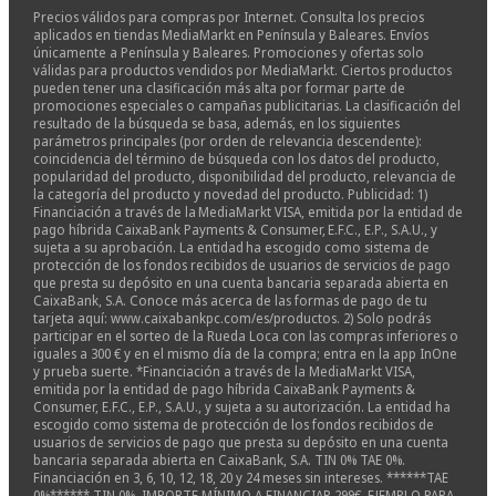
Precios válidos para compras por Internet. Consulta los precios
aplicados en tiendas MediaMarkt en Península y Baleares. Envíos
únicamente a Península y Baleares. Promociones y ofertas solo
válidas para productos vendidos por MediaMarkt. Ciertos productos
pueden tener una clasificación más alta por formar parte de
promociones especiales o campañas publicitarias. La clasificación del
resultado de la búsqueda se basa, además, en los siguientes
parámetros principales (por orden de relevancia descendente):
coincidencia del término de búsqueda con los datos del producto,
popularidad del producto, disponibilidad del producto, relevancia de
la categoría del producto y novedad del producto. Publicidad: 1)
Financiación a través de la MediaMarkt VISA, emitida por la entidad de
pago híbrida CaixaBank Payments & Consumer, E.F.C., E.P., S.A.U., y
sujeta a su aprobación. La entidad ha escogido como sistema de
protección de los fondos recibidos de usuarios de servicios de pago
que presta su depósito en una cuenta bancaria separada abierta en
CaixaBank, S.A. Conoce más acerca de las formas de pago de tu
tarjeta aquí: www.caixabankpc.com/es/productos. 2) Solo podrás
participar en el sorteo de la Rueda Loca con las compras inferiores o
iguales a 300 € y en el mismo día de la compra; entra en la app InOne
y prueba suerte. *Financiación a través de la MediaMarkt VISA,
emitida por la entidad de pago híbrida CaixaBank Payments &
Consumer, E.F.C., E.P., S.A.U., y sujeta a su autorización. La entidad ha
escogido como sistema de protección de los fondos recibidos de
usuarios de servicios de pago que presta su depósito en una cuenta
bancaria separada abierta en CaixaBank, S.A. TIN 0% TAE 0%.
Financiación en 3, 6, 10, 12, 18, 20 y 24 meses sin intereses. ******TAE
0%****** TIN 0%. IMPORTE MÍNIMO A FINANCIAR 299€. EJEMPLO PARA