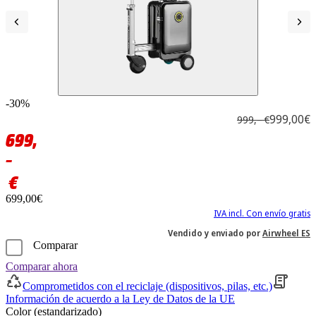
-30%
999,00€
999,– €
699,
–
€
699,00€
IVA incl. Con envío gratis
Vendido y enviado por
Airwheel ES
Comparar
Comparar ahora
Comprometidos con el reciclaje (dispositivos, pilas, etc.)
Información de acuerdo a la Ley de Datos de la UE
Color (estandarizado)