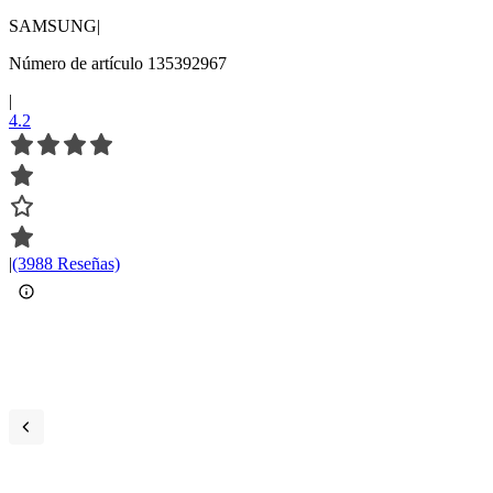
SAMSUNG
|
Número de artículo 135392967
|
4.2
|
(3988 Reseñas)