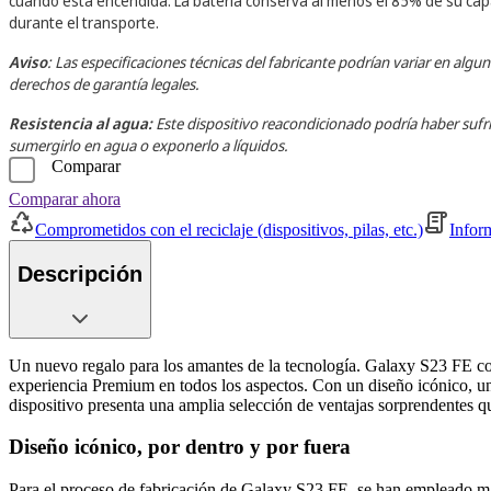
cuando está encendida. La batería conserva al menos el 85% de su capa
durante el transporte.
Aviso
: Las especificaciones técnicas del fabricante podrían variar en a
derechos de garantía legales.
Resistencia al agua:
Este dispositivo reacondicionado podría haber sufr
sumergirlo en agua o exponerlo a líquidos.
Comparar
Comparar ahora
Comprometidos con el reciclaje (dispositivos, pilas, etc.)
Infor
Descripción
Un nuevo regalo para los amantes de la tecnología. Galaxy S23 FE col
experiencia Premium en todos los aspectos. Con un diseño icónico, una
dispositivo presenta una amplia selección de ventajas sorprendentes q
Diseño icónico, por dentro y por fuera
Para el proceso de fabricación de Galaxy S23 FE, se han empleado mate