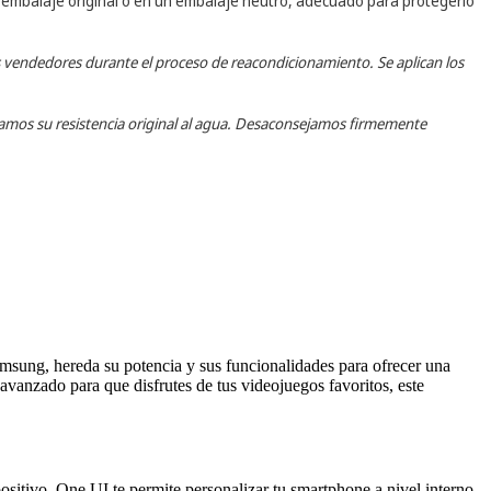
 embalaje original o en un embalaje neutro, adecuado para protegerlo
s vendedores durante el proceso de reacondicionamiento. Se aplican los
izamos su resistencia original al agua. Desaconsejamos firmemente
msung, hereda su potencia y sus funcionalidades para ofrecer una
avanzado para que disfrutes de tus videojuegos favoritos, este
sitivo. One UI te permite personalizar tu smartphone a nivel interno