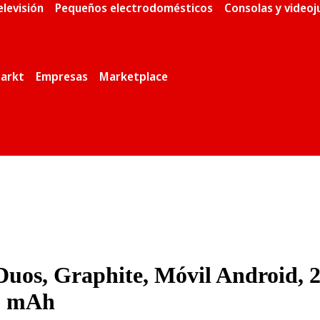
elevisión
Pequeños electrodomésticos
Consolas y video
arkt
Empresas
Marketplace
s, Graphite, Móvil Android, 2
00 mAh