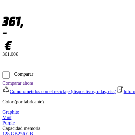
361,
–
€
361,00€
Comparar
Comparar ahora
Comprometidos con el reciclaje (dispositivos, pilas, etc.)
Infor
Color (por fabricante)
Graphite
Mint
Purple
Capacidad memoria
128 GB
256 GB