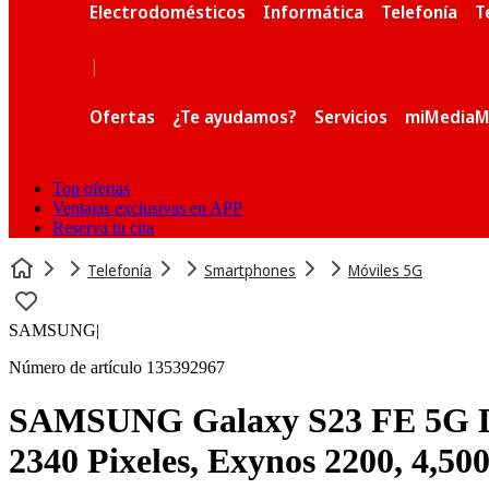
Electrodomésticos
Informática
Telefonía
T
|
Ofertas
¿Te ayudamos?
Servicios
miMediaM
Top ofertas
Ventajas exclusivas en APP
Reserva tu cita
Telefonía
Smartphones
Móviles 5G
SAMSUNG
|
Número de artículo 135392967
SAMSUNG Galaxy S23 FE 5G Duo
2340 Pixeles, Exynos 2200, 4,5