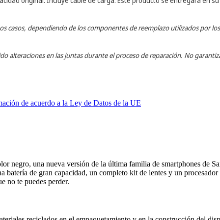
cidad original. Incluye cable de carga.
Este producto se entregará en su
lgunos casos, dependiendo de los componentes de reemplazo utilizados por lo
ido alteraciones en las juntas durante el proceso de reparación. No garant
mación de acuerdo a la Ley de Datos de la UE
or negro, una nueva versión de la última familia de smartphones de Sa
 batería de gran capacidad, un completo kit de lentes y un procesador 
ue no te puedes perder.
riales reciclados en el empaquetamiento y en la construcción del dispo