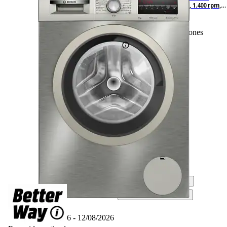
Bosch WUU28T8XES, 8 kg, 1.400 rpm,
15 programas, Inox
2
Basado en 2 valoraciones
Ficha técnica
-25%
545,– €
545,00€
408,75 €
408,75€
IVA incl., envío no incl.
Simula tu financiación*
Disponible online
Entrega 11/08/2026 - 12/08/2026