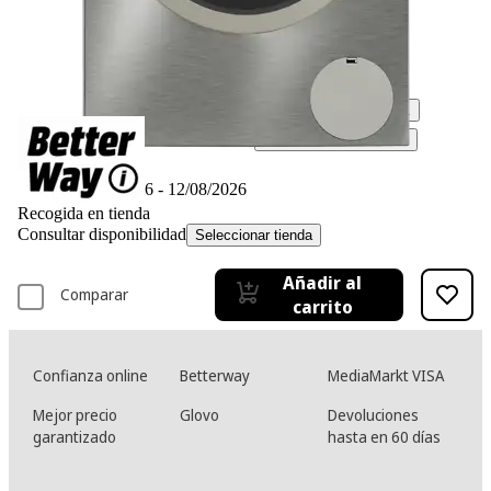
Ficha técnica
-10%
545,– €
545,00€
490,50 €
490,50€
IVA incl., envío no incl.
Simula tu financiación*
Disponible online
Entrega 11/08/2026 - 12/08/2026
Recogida en tienda
Consultar disponibilidad
Seleccionar tienda
Añadir al
Comparar
carrito
Confianza online
Betterway
MediaMarkt VISA
Mejor precio
Glovo
Devoluciones
garantizado
hasta en 60 días