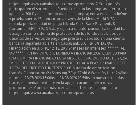
tarjeta aquí: www.caixabankpc.com/es/productos. 2) Solo podrás
participar en el sorteo de la Rueda Loca con las compras inferiores o
iguales a 300 € y en el mismo día de la compra; entra en la app InOne
y prueba suerte. *Financiación a través de la MediaMarkt VISA,
emitida por la entidad de pago híbrida CaixaBank Payments &
Consumer, E.F.C., E.P., S.A.U., y sujeta a su autorización. La entidad ha
escogido como sistema de protección de los fondos recibidos de
usuarios de servicios de pago que presta su depósito en una cuenta
bancaria separada abierta en CaixaBank, S.A. TIN 0% TAE 0%.
Financiación en 3, 6, 10, 12, 18, 20 y 24 meses sin intereses. ******TAE
0%****** TIN 0%. IMPORTE MÍNIMO A FINANCIAR 299€. EJEMPLO PARA
UNA COMPRA FINANCIADAD EN 24 MESES DE 654€. 24 CUOTAS DE 27,25€.
IMPORTE TOTAL ADEUDADO Y PRECIO TOTAL A PLAZOS: 654€. COSTE
TOTAL DEL CRÉDITO E INTERESES: 0€. Sistema de amortización
francés. Financiación 0% Samsung ZFlip ZFold 8 Watch9 y Ultra2 válida
desde el 22/07/2026 15:00hs al 31/08/2026 23:59hs en nuestras tiendas
físicas, en mediamarkt.es y en la app, no acumulable a otras
promociones. Conoce más acerca de las formas de pago de tu
tarjeta aquí: www.caixabankpc.com/es/productos.