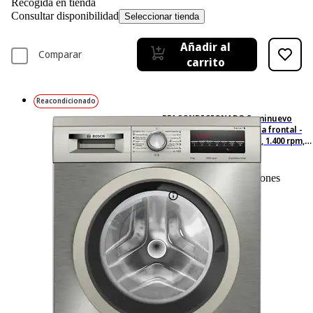
Recogida en tienda
Consultar disponibilidad
Seleccionar tienda
Añadir al
Comparar
carrito
Reacondicionado
REACONDICIONADO Seminuevo
Excelente Lavadora carga frontal -
Bosch WUU28T8XES, 8 kg, 1.400 rpm,
15 programas, Inox
0
Basado en 0 valoraciones