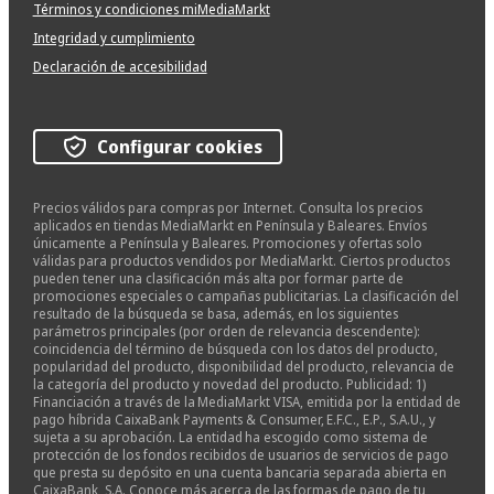
Términos y condiciones miMediaMarkt
Integridad y cumplimiento
Declaración de accesibilidad
Configurar cookies
Precios válidos para compras por Internet. Consulta los precios
aplicados en tiendas MediaMarkt en Península y Baleares. Envíos
únicamente a Península y Baleares. Promociones y ofertas solo
válidas para productos vendidos por MediaMarkt. Ciertos productos
pueden tener una clasificación más alta por formar parte de
promociones especiales o campañas publicitarias. La clasificación del
resultado de la búsqueda se basa, además, en los siguientes
parámetros principales (por orden de relevancia descendente):
coincidencia del término de búsqueda con los datos del producto,
popularidad del producto, disponibilidad del producto, relevancia de
la categoría del producto y novedad del producto. Publicidad: 1)
Financiación a través de la MediaMarkt VISA, emitida por la entidad de
pago híbrida CaixaBank Payments & Consumer, E.F.C., E.P., S.A.U., y
sujeta a su aprobación. La entidad ha escogido como sistema de
protección de los fondos recibidos de usuarios de servicios de pago
que presta su depósito en una cuenta bancaria separada abierta en
CaixaBank, S.A. Conoce más acerca de las formas de pago de tu