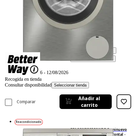
Ficha técnica
545,– €
545,00€
IVA incl., envío no incl.
Simula tu financiación*
Disponible online
Entrega 11/08/2026 - 12/08/2026
Recogida en tienda
Consultar disponibilidad
Seleccionar tienda
Añadir al
Comparar
carrito
Reacondicionado
REACONDICIONADO Seminuevo
Bueno Lavadora carga frontal -