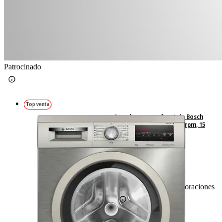
Patrocinado
Top venta
Lavadora carga frontal - Bosch
WUU28T8XES, 8 kg, 1.400 rpm, 15
programas, Inox
185
Basado en 185 valoraciones