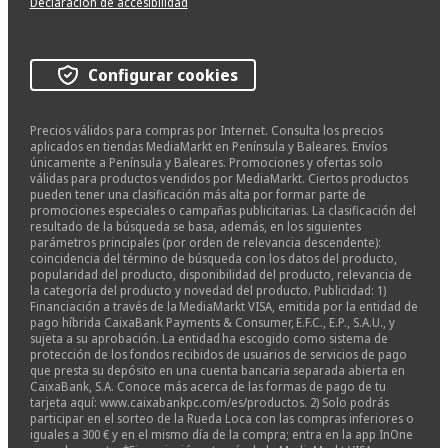
Declaración de accesibilidad
Configurar cookies
Precios válidos para compras por Internet. Consulta los precios
aplicados en tiendas MediaMarkt en Península y Baleares. Envíos
únicamente a Península y Baleares. Promociones y ofertas solo
válidas para productos vendidos por MediaMarkt. Ciertos productos
pueden tener una clasificación más alta por formar parte de
promociones especiales o campañas publicitarias. La clasificación del
resultado de la búsqueda se basa, además, en los siguientes
parámetros principales (por orden de relevancia descendente):
coincidencia del término de búsqueda con los datos del producto,
popularidad del producto, disponibilidad del producto, relevancia de
la categoría del producto y novedad del producto. Publicidad: 1)
Financiación a través de la MediaMarkt VISA, emitida por la entidad de
pago híbrida CaixaBank Payments & Consumer, E.F.C., E.P., S.A.U., y
sujeta a su aprobación. La entidad ha escogido como sistema de
protección de los fondos recibidos de usuarios de servicios de pago
que presta su depósito en una cuenta bancaria separada abierta en
CaixaBank, S.A. Conoce más acerca de las formas de pago de tu
tarjeta aquí: www.caixabankpc.com/es/productos. 2) Solo podrás
participar en el sorteo de la Rueda Loca con las compras inferiores o
iguales a 300 € y en el mismo día de la compra; entra en la app InOne