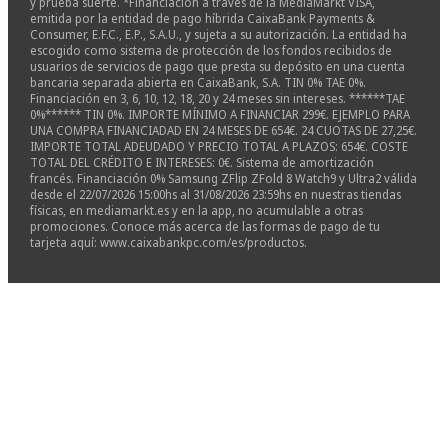
y prueba suerte. *Financiación a través de la MediaMarkt VISA,
emitida por la entidad de pago híbrida CaixaBank Payments &
Consumer, E.F.C., E.P., S.A.U., y sujeta a su autorización. La entidad ha
escogido como sistema de protección de los fondos recibidos de
usuarios de servicios de pago que presta su depósito en una cuenta
bancaria separada abierta en CaixaBank, S.A. TIN 0% TAE 0%.
Financiación en 3, 6, 10, 12, 18, 20 y 24 meses sin intereses. ******TAE
0%****** TIN 0%. IMPORTE MÍNIMO A FINANCIAR 299€. EJEMPLO PARA
UNA COMPRA FINANCIADAD EN 24 MESES DE 654€. 24 CUOTAS DE 27,25€.
IMPORTE TOTAL ADEUDADO Y PRECIO TOTAL A PLAZOS: 654€. COSTE
TOTAL DEL CRÉDITO E INTERESES: 0€. Sistema de amortización
francés. Financiación 0% Samsung ZFlip ZFold 8 Watch9 y Ultra2 válida
desde el 22/07/2026 15:00hs al 31/08/2026 23:59hs en nuestras tiendas
físicas, en mediamarkt.es y en la app, no acumulable a otras
promociones. Conoce más acerca de las formas de pago de tu
tarjeta aquí: www.caixabankpc.com/es/productos.