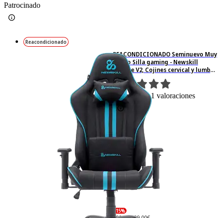
Patrocinado
Reacondicionado
REACONDICIONADO Seminuevo Muy
bueno Silla gaming - Newskill
Kitsune V2, Cojines cervical y lumbar,
Reclinable 180º, Hasta 136 kg, Azul
1
Basado en 1 valoraciones
-15%
199,– €
199,00€