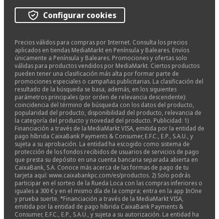
Configurar cookies
Precios válidos para compras por Internet. Consulta los precios
aplicados en tiendas MediaMarkt en Península y Baleares. Envíos
únicamente a Península y Baleares. Promociones y ofertas solo
válidas para productos vendidos por MediaMarkt. Ciertos productos
pueden tener una clasificación más alta por formar parte de
promociones especiales o campañas publicitarias. La clasificación del
resultado de la búsqueda se basa, además, en los siguientes
parámetros principales (por orden de relevancia descendente):
coincidencia del término de búsqueda con los datos del producto,
popularidad del producto, disponibilidad del producto, relevancia de
la categoría del producto y novedad del producto. Publicidad: 1)
Financiación a través de la MediaMarkt VISA, emitida por la entidad de
pago híbrida CaixaBank Payments & Consumer, E.F.C., E.P., S.A.U., y
sujeta a su aprobación. La entidad ha escogido como sistema de
protección de los fondos recibidos de usuarios de servicios de pago
que presta su depósito en una cuenta bancaria separada abierta en
CaixaBank, S.A. Conoce más acerca de las formas de pago de tu
tarjeta aquí: www.caixabankpc.com/es/productos. 2) Solo podrás
participar en el sorteo de la Rueda Loca con las compras inferiores o
iguales a 300 € y en el mismo día de la compra; entra en la app InOne
y prueba suerte. *Financiación a través de la MediaMarkt VISA,
emitida por la entidad de pago híbrida CaixaBank Payments &
Consumer, E.F.C., E.P., S.A.U., y sujeta a su autorización. La entidad ha