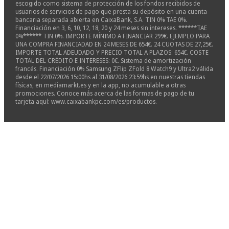
escogido como sistema de protección de los fondos recibidos de
usuarios de servicios de pago que presta su depósito en una cuenta
bancaria separada abierta en CaixaBank, S.A. TIN 0% TAE 0%.
Financiación en 3, 6, 10, 12, 18, 20 y 24 meses sin intereses. ******TAE
0%****** TIN 0%. IMPORTE MÍNIMO A FINANCIAR 299€. EJEMPLO PARA
UNA COMPRA FINANCIADAD EN 24 MESES DE 654€. 24 CUOTAS DE 27,25€.
IMPORTE TOTAL ADEUDADO Y PRECIO TOTAL A PLAZOS: 654€. COSTE
TOTAL DEL CRÉDITO E INTERESES: 0€. Sistema de amortización
francés. Financiación 0% Samsung ZFlip ZFold 8 Watch9 y Ultra2 válida
desde el 22/07/2026 15:00hs al 31/08/2026 23:59hs en nuestras tiendas
físicas, en mediamarkt.es y en la app, no acumulable a otras
promociones. Conoce más acerca de las formas de pago de tu
tarjeta aquí: www.caixabankpc.com/es/productos.