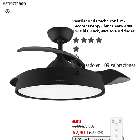
Patrocinado
Ventilador de techo con luz -
Cecotec EnergySilence Aero 4280
Invisible Black, 40W, 6 velocidades,
Aspas retráctiles, 3 tonos luz,
Temporizador, Black
109
Basado en 109 valoraciones
-21%
79,90 €
79,90€
62,90 €
62,90€
IVA incl. Con envío gratis