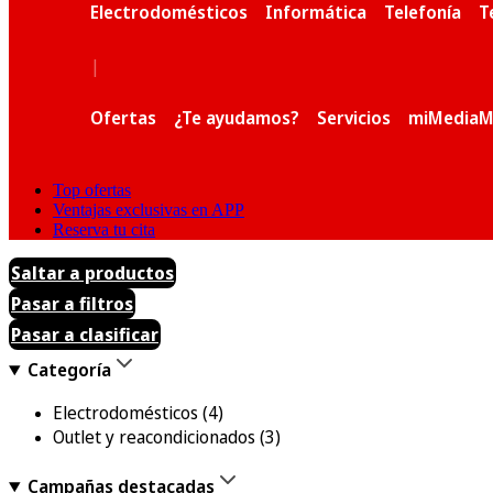
Electrodomésticos
Informática
Telefonía
T
|
Ofertas
¿Te ayudamos?
Servicios
miMediaM
Top ofertas
Ventajas exclusivas en APP
Reserva tu cita
Saltar a productos
Pasar a filtros
Pasar a clasificar
Categoría
Electrodomésticos
(4)
Outlet y reacondicionados
(3)
Campañas destacadas