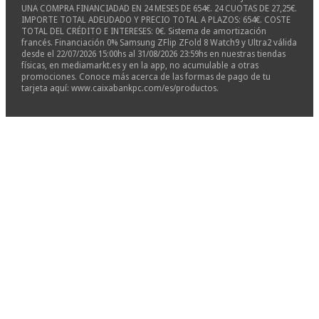
UNA COMPRA FINANCIADAD EN 24 MESES DE 654€. 24 CUOTAS DE 27,25€.
IMPORTE TOTAL ADEUDADO Y PRECIO TOTAL A PLAZOS: 654€. COSTE
TOTAL DEL CRÉDITO E INTERESES: 0€. Sistema de amortización
francés. Financiación 0% Samsung ZFlip ZFold 8 Watch9 y Ultra2 válida
desde el 22/07/2026 15:00hs al 31/08/2026 23:59hs en nuestras tiendas
físicas, en mediamarkt.es y en la app, no acumulable a otras
promociones. Conoce más acerca de las formas de pago de tu
tarjeta aquí: www.caixabankpc.com/es/productos.