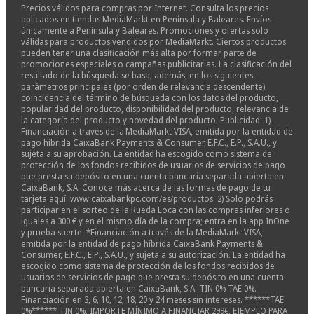
Precios válidos para compras por Internet. Consulta los precios
aplicados en tiendas MediaMarkt en Península y Baleares. Envíos
únicamente a Península y Baleares. Promociones y ofertas solo
válidas para productos vendidos por MediaMarkt. Ciertos productos
pueden tener una clasificación más alta por formar parte de
promociones especiales o campañas publicitarias. La clasificación del
resultado de la búsqueda se basa, además, en los siguientes
parámetros principales (por orden de relevancia descendente):
coincidencia del término de búsqueda con los datos del producto,
popularidad del producto, disponibilidad del producto, relevancia de
la categoría del producto y novedad del producto. Publicidad: 1)
Financiación a través de la MediaMarkt VISA, emitida por la entidad de
pago híbrida CaixaBank Payments & Consumer, E.F.C., E.P., S.A.U., y
sujeta a su aprobación. La entidad ha escogido como sistema de
protección de los fondos recibidos de usuarios de servicios de pago
que presta su depósito en una cuenta bancaria separada abierta en
CaixaBank, S.A. Conoce más acerca de las formas de pago de tu
tarjeta aquí: www.caixabankpc.com/es/productos. 2) Solo podrás
participar en el sorteo de la Rueda Loca con las compras inferiores o
iguales a 300 € y en el mismo día de la compra; entra en la app InOne
y prueba suerte. *Financiación a través de la MediaMarkt VISA,
emitida por la entidad de pago híbrida CaixaBank Payments &
Consumer, E.F.C., E.P., S.A.U., y sujeta a su autorización. La entidad ha
escogido como sistema de protección de los fondos recibidos de
usuarios de servicios de pago que presta su depósito en una cuenta
bancaria separada abierta en CaixaBank, S.A. TIN 0% TAE 0%.
Financiación en 3, 6, 10, 12, 18, 20 y 24 meses sin intereses. ******TAE
0%****** TIN 0%. IMPORTE MÍNIMO A FINANCIAR 299€. EJEMPLO PARA