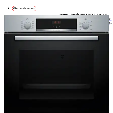
Ofertas de verano
Horno - Bosch HBA514ES3, Serie 4,
Multifunción, Limpieza por agua, 71
l, HotAir 3D, Mandos ocultables, 60
cm, inox
194
Basado en 194 valoraciones
Ficha técnica
-31%
469,– €
469,00€
319,– €
319,00€
IVA incl., envío no incl.