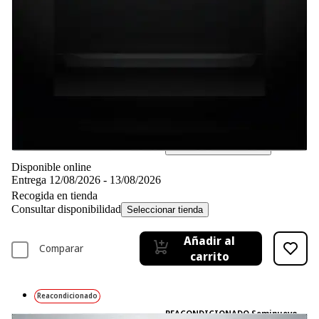
Ficha técnica
-15%
319,– €
319,00€
271,15 €
271,15€
IVA incl., envío no incl.
Simula tu financiación*
Disponible online
Entrega 12/08/2026 - 13/08/2026
Recogida en tienda
Consultar disponibilidad
Seleccionar tienda
Añadir al
Comparar
carrito
Reacondicionado
REACONDICIONADO Seminuevo