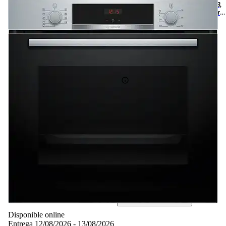
Excelente Horno - Bosch HBA514ES3,
Serie 4, Multifunción, Limpieza por
agua, 71 l, HotAir 3D, Mandos
ocultables, 60 cm, inox
3
Basado en 3 valoraciones
Ficha técnica
-10%
319,– €
319,00€
287,10 €
287,10€
IVA incl., envío no incl.
Simula tu financiación*
Disponible online
Entrega 12/08/2026 - 13/08/2026