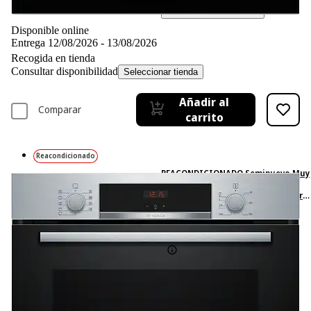
Simula tu financiación*
Disponible online
Entrega 12/08/2026 - 13/08/2026
Recogida en tienda
Consultar disponibilidad
Seleccionar tienda
Añadir al
Comparar
carrito
Reacondicionado
REACONDICIONADO Seminuevo Muy
bueno Horno - Bosch HBA514ES3,
Serie 4, Multifunción, Limpieza por
agua, 71 l, HotAir 3D, Mandos
ocultables, 60 cm, inox
2
Basado en 2 valoraciones