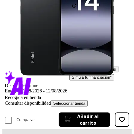
-34%
229,– €
229,00€
149,– €
149,00€
IVA incl. Con envío gratis
Simula tu financiación*
Disponible online
Entrega 11/08/2026 - 12/08/2026
Recogida en tienda
Consultar disponibilidad
Seleccionar tienda
Añadir al
Comparar
carrito