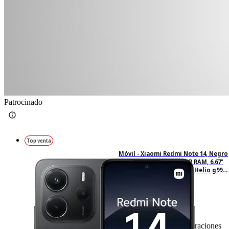
Patrocinado
Top venta
Móvil - Xiaomi Redmi Note 14, Negro
medianoche, 128 GB, 6 GB RAM, 6.67"
AMOLED FHD+, MediaTek Helio g99-
Ultra, 5500 mAh
675
Basado en 675 valoraciones