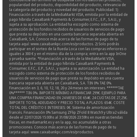
popularidad del producto, disponibilidad del producto, relevancia de
la categoría del producto y novedad del producto. Publicidad: 1)
Financiación a través de la MediaMarkt VISA, emitida por la entidad de
pago híbrida CaixaBank Payments & Consumer, E.F.C., E.P., S.A.U., y
sujeta a su aprobación. La entidad ha escogido como sistema de
protección de los fondos recibidos de usuarios de servicios de pago
que presta su depósito en una cuenta bancaria separada abierta en
CaixaBank, S.A. Conoce más acerca de las formas de pago de tu
tarjeta aquí: www.caixabankpc.com/es/productos. 2) Solo podrás
participar en el sorteo de la Rueda Loca con las compras inferiores o
iguales a 300 € y en el mismo día de la compra; entra en la app InOne
y prueba suerte. *Financiación a través de la MediaMarkt VISA,
emitida por la entidad de pago híbrida CaixaBank Payments &
Consumer, E.F.C., E.P., S.A.U., y sujeta a su autorización. La entidad ha
escogido como sistema de protección de los fondos recibidos de
usuarios de servicios de pago que presta su depósito en una cuenta
bancaria separada abierta en CaixaBank, S.A. TIN 0% TAE 0%.
Financiación en 3, 6, 10, 12, 18, 20 y 24 meses sin intereses. ******TAE
0%****** TIN 0%. IMPORTE MÍNIMO A FINANCIAR 299€. EJEMPLO PARA
UNA COMPRA FINANCIADAD EN 24 MESES DE 654€. 24 CUOTAS DE 27,25€.
IMPORTE TOTAL ADEUDADO Y PRECIO TOTAL A PLAZOS: 654€. COSTE
TOTAL DEL CRÉDITO E INTERESES: 0€. Sistema de amortización
francés. Financiación 0% Samsung ZFlip ZFold 8 Watch9 y Ultra2 válida
desde el 22/07/2026 15:00hs al 31/08/2026 23:59hs en nuestras tiendas
físicas, en mediamarkt.es y en la app, no acumulable a otras
promociones. Conoce más acerca de las formas de pago de tu
tarjeta aquí: www.caixabankpc.com/es/productos.