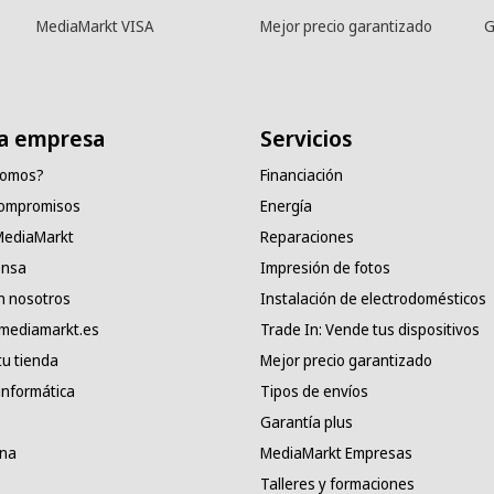
MediaMarkt VISA
Mejor precio garantizado
G
a empresa
Servicios
somos?
Financiación
compromisos
Energía
 MediaMarkt
Reparaciones
ensa
Impresión de fotos
n nosotros
Instalación de electrodomésticos
 mediamarkt.es
Trade In: Vende tus dispositivos
tu tienda
Mejor precio garantizado
informática
Tipos de envíos
Garantía plus
ana
MediaMarkt Empresas
Talleres y formaciones