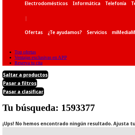
Electrodomésticos
Informática
Telefonía
T
|
Ofertas
¿Te ayudamos?
Servicios
miMediaM
Top ofertas
Ventajas exclusivas en APP
Reserva tu cita
Saltar a productos
Pasar a filtros
Pasar a clasificar
Tu búsqueda: 1593377
¡Ups! No hemos encontrado ningún resultado. Ajusta tu