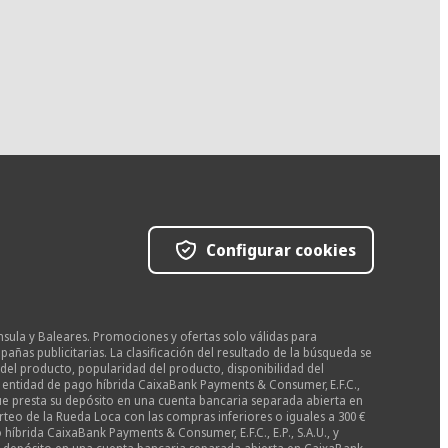
Configurar cookies
nsula y Baleares. Promociones y ofertas solo válidas para
as publicitarias. La clasificación del resultado de la búsqueda se
del producto, popularidad del producto, disponibilidad del
la entidad de pago híbrida CaixaBank Payments & Consumer, E.F.C.,
 que presta su depósito en una cuenta bancaria separada abierta en
teo de la Rueda Loca con las compras inferiores o iguales a 300 €
híbrida CaixaBank Payments & Consumer, E.F.C., E.P., S.A.U., y