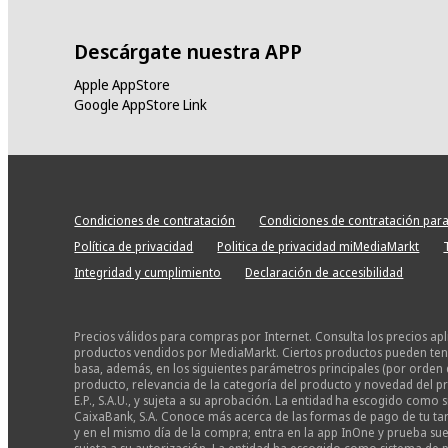
Descárgate nuestra APP
Apple AppStore
Google AppStore Link
Condiciones de contratación
Condiciones de contratación para
Política de privacidad
Politica de privacidad miMediaMarkt
Integridad y cumplimiento
Declaración de accesibilidad
Precios válidos para compras por Internet. Consulta los precios ap
productos vendidos por MediaMarkt. Ciertos productos pueden tener
basa, además, en los siguientes parámetros principales (por orden 
producto, relevancia de la categoría del producto y novedad del pr
E.P., S.A.U., y sujeta a su aprobación. La entidad ha escogido com
CaixaBank, S.A. Conoce más acerca de las formas de pago de tu tarj
y en el mismo día de la compra; entra en la app InOne y prueba suer