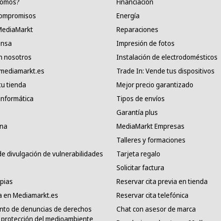
somos?
Financiación
compromisos
Energía
 MediaMarkt
Reparaciones
ensa
Impresión de fotos
n nosotros
Instalación de electrodomésticos
 mediamarkt.es
Trade In: Vende tus dispositivos
tu tienda
Mejor precio garantizado
informática
Tipos de envíos
Garantía plus
ana
MediaMarkt Empresas
Talleres y formaciones
e divulgación de vulnerabilidades
Tarjeta regalo
Solicitar factura
pias
Reservar cita previa en tienda
a en Mediamarkt.es
Reservar cita telefónica
nto de denuncias de derechos
Chat con asesor de marca
protección del medioambiente