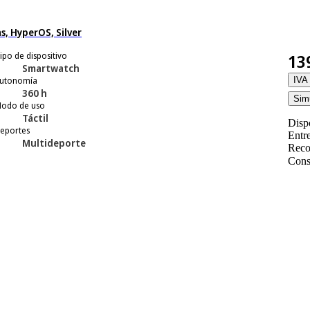
, HyperOS, Silver
ipo de dispositivo
13
Smartwatch
utonomía
IVA 
360 h
Simu
odo de uso
Táctil
Disp
eportes
Entr
Multideporte
Reco
Cons