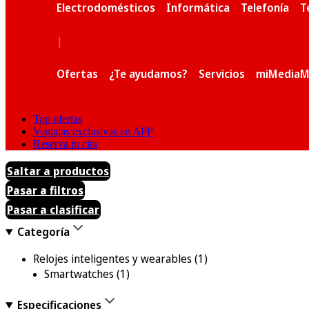
Electrodomésticos
Informática
Telefonía
T
|
Ofertas
¿Te ayudamos?
Servicios
miMediaM
Top ofertas
Ventajas exclusivas en APP
Reserva tu cita
Saltar a productos
Pasar a filtros
Pasar a clasificar
Categoría
Relojes inteligentes y wearables
(1)
Smartwatches
(1)
Especificaciones