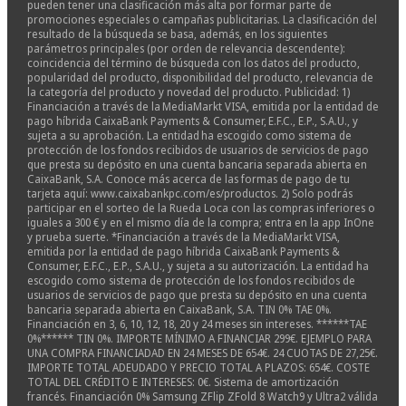
pueden tener una clasificación más alta por formar parte de
promociones especiales o campañas publicitarias. La clasificación del
resultado de la búsqueda se basa, además, en los siguientes
parámetros principales (por orden de relevancia descendente):
coincidencia del término de búsqueda con los datos del producto,
popularidad del producto, disponibilidad del producto, relevancia de
la categoría del producto y novedad del producto. Publicidad: 1)
Financiación a través de la MediaMarkt VISA, emitida por la entidad de
pago híbrida CaixaBank Payments & Consumer, E.F.C., E.P., S.A.U., y
sujeta a su aprobación. La entidad ha escogido como sistema de
protección de los fondos recibidos de usuarios de servicios de pago
que presta su depósito en una cuenta bancaria separada abierta en
CaixaBank, S.A. Conoce más acerca de las formas de pago de tu
tarjeta aquí: www.caixabankpc.com/es/productos. 2) Solo podrás
participar en el sorteo de la Rueda Loca con las compras inferiores o
iguales a 300 € y en el mismo día de la compra; entra en la app InOne
y prueba suerte. *Financiación a través de la MediaMarkt VISA,
emitida por la entidad de pago híbrida CaixaBank Payments &
Consumer, E.F.C., E.P., S.A.U., y sujeta a su autorización. La entidad ha
escogido como sistema de protección de los fondos recibidos de
usuarios de servicios de pago que presta su depósito en una cuenta
bancaria separada abierta en CaixaBank, S.A. TIN 0% TAE 0%.
Financiación en 3, 6, 10, 12, 18, 20 y 24 meses sin intereses. ******TAE
0%****** TIN 0%. IMPORTE MÍNIMO A FINANCIAR 299€. EJEMPLO PARA
UNA COMPRA FINANCIADAD EN 24 MESES DE 654€. 24 CUOTAS DE 27,25€.
IMPORTE TOTAL ADEUDADO Y PRECIO TOTAL A PLAZOS: 654€. COSTE
TOTAL DEL CRÉDITO E INTERESES: 0€. Sistema de amortización
francés. Financiación 0% Samsung ZFlip ZFold 8 Watch9 y Ultra2 válida