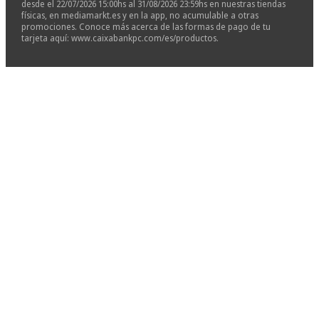
desde el 22/07/2026 15:00hs al 31/08/2026 23:59hs en nuestras tiendas
físicas, en mediamarkt.es y en la app, no acumulable a otras
promociones. Conoce más acerca de las formas de pago de tu
tarjeta aquí: www.caixabankpc.com/es/productos.