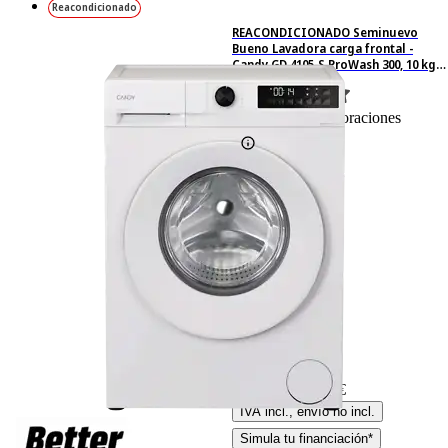
Reacondicionado
REACONDICIONADO Seminuevo
Bueno Lavadora carga frontal -
Candy GD 4105-S ProWash 300, 10 kg,
1400 rpm, 16 programas, Blanco
3
Basado en 3 valoraciones
-25%
329,– €
329,00€
246,75 €
246,75€
IVA incl., envío no incl.
Simula tu financiación*