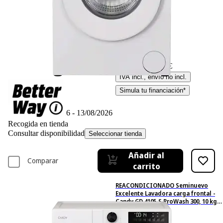
-15%
329,– €
329,00€
279,65 €
279,65€
IVA incl., envío no incl.
Simula tu financiación*
Disponible online
Entrega 12/08/2026 - 13/08/2026
Recogida en tienda
Consultar disponibilidad
Seleccionar tienda
Añadir al
Comparar
carrito
REACONDICIONADO Seminuevo
Excelente Lavadora carga frontal -
Candy GD 4105-S ProWash 300, 10 kg,
1400 rpm, 16 programas, Blanco