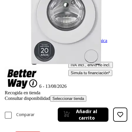
Ficha técnica
-17%
399,– €
399,00€
329,– €
329,00€
IVA incl., envío no incl.
Simula tu financiación*
Disponible online
Entrega 12/08/2026 - 13/08/2026
Recogida en tienda
Consultar disponibilidad
Seleccionar tienda
Añadir al
Comparar
carrito