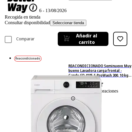
Disponible online
Entrega 12/08/2026 - 13/08/2026
Recogida en tienda
Consultar disponibilidad
Seleccionar tienda
Añadir al
Comparar
carrito
Reacondicionado
REACONDICIONADO Seminuevo Muy
bueno Lavadora carga frontal -
Candy GD 4105-S ProWash 300, 10 kg,
1400 rpm, 16 programas, Blanco
3
Basado en 3 valoraciones