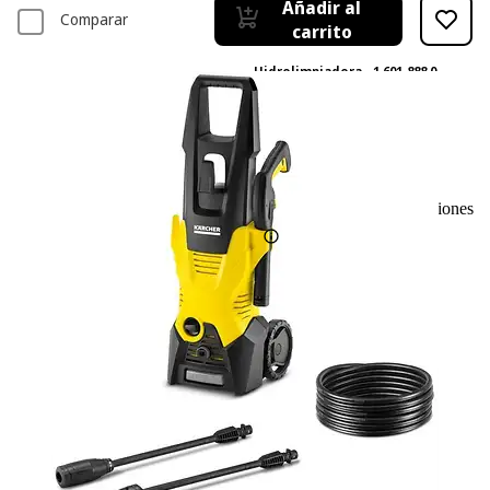
Añadir al
Comparar
carrito
Hidrolimpiadora - 1.601-888.0
KÄRCHER, Negro, Amarillo
372
Basado en 372 valoraciones
-10%
126,18 €
126,18€
112,66 €
112,66€
IVA incl. Con envío gratis