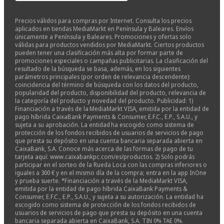
Precios válidos para compras por Internet. Consulta los precios
aplicados en tiendas MediaMarkt en Península y Baleares. Envíos
únicamente a Península y Baleares. Promociones y ofertas solo
válidas para productos vendidos por MediaMarkt. Ciertos productos
pueden tener una clasificación más alta por formar parte de
promociones especiales o campañas publicitarias. La clasificación del
resultado de la búsqueda se basa, además, en los siguientes
parámetros principales (por orden de relevancia descendente):
coincidencia del término de búsqueda con los datos del producto,
popularidad del producto, disponibilidad del producto, relevancia de
la categoría del producto y novedad del producto. Publicidad: 1)
Financiación a través de la MediaMarkt VISA, emitida por la entidad de
pago híbrida CaixaBank Payments & Consumer, E.F.C., E.P., S.A.U., y
sujeta a su aprobación. La entidad ha escogido como sistema de
protección de los fondos recibidos de usuarios de servicios de pago
que presta su depósito en una cuenta bancaria separada abierta en
CaixaBank, S.A. Conoce más acerca de las formas de pago de tu
tarjeta aquí: www.caixabankpc.com/es/productos. 2) Solo podrás
participar en el sorteo de la Rueda Loca con las compras inferiores o
iguales a 300 € y en el mismo día de la compra; entra en la app InOne
y prueba suerte. *Financiación a través de la MediaMarkt VISA,
emitida por la entidad de pago híbrida CaixaBank Payments &
Consumer, E.F.C., E.P., S.A.U., y sujeta a su autorización. La entidad ha
escogido como sistema de protección de los fondos recibidos de
usuarios de servicios de pago que presta su depósito en una cuenta
bancaria separada abierta en CaixaBank, S.A. TIN 0% TAE 0%.