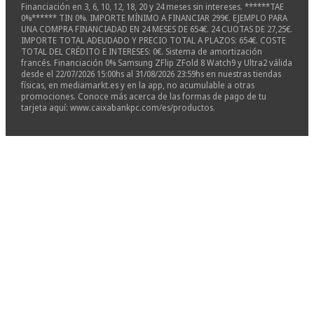
Financiación en 3, 6, 10, 12, 18, 20 y 24 meses sin intereses. ******TAE
0%****** TIN 0%. IMPORTE MÍNIMO A FINANCIAR 299€. EJEMPLO PARA
UNA COMPRA FINANCIADAD EN 24 MESES DE 654€. 24 CUOTAS DE 27,25€.
IMPORTE TOTAL ADEUDADO Y PRECIO TOTAL A PLAZOS: 654€. COSTE
TOTAL DEL CRÉDITO E INTERESES: 0€. Sistema de amortización
francés. Financiación 0% Samsung ZFlip ZFold 8 Watch9 y Ultra2 válida
desde el 22/07/2026 15:00hs al 31/08/2026 23:59hs en nuestras tiendas
físicas, en mediamarkt.es y en la app, no acumulable a otras
promociones. Conoce más acerca de las formas de pago de tu
tarjeta aquí: www.caixabankpc.com/es/productos.