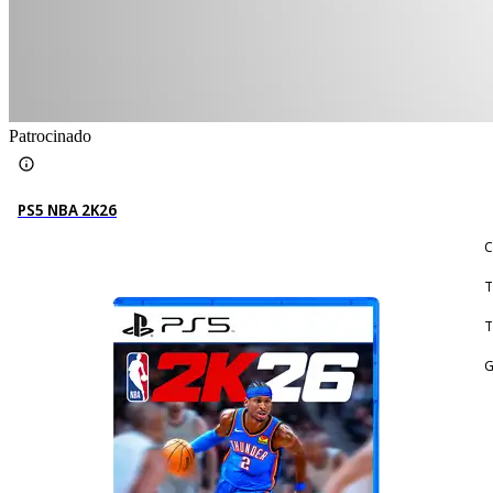
Patrocinado
PS5 NBA 2K26
C
T
T
G