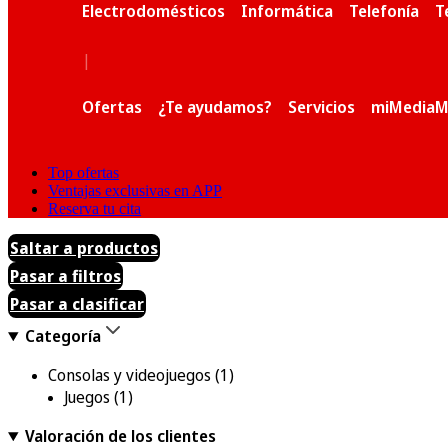
Electrodomésticos
Informática
Telefonía
T
|
Ofertas
¿Te ayudamos?
Servicios
miMediaM
Top ofertas
Ventajas exclusivas en APP
Reserva tu cita
Saltar a productos
Pasar a filtros
Pasar a clasificar
Categoría
Consolas y videojuegos
(1)
Juegos
(1)
Valoración de los clientes