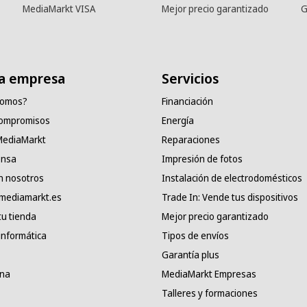
MediaMarkt VISA
Mejor precio garantizado
G
a empresa
Servicios
somos?
Financiación
compromisos
Energía
 MediaMarkt
Reparaciones
ensa
Impresión de fotos
n nosotros
Instalación de electrodomésticos
 mediamarkt.es
Trade In: Vende tus dispositivos
tu tienda
Mejor precio garantizado
informática
Tipos de envíos
Garantía plus
ana
MediaMarkt Empresas
Talleres y formaciones