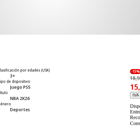
lasificación por edades (USK)
-15%
3+
18,9
ipo de dispositivo
15
Juego PS5
ítulo
IVA 
NBA 2K26
énero
Disp
Deportes
Entr
Reco
Cons