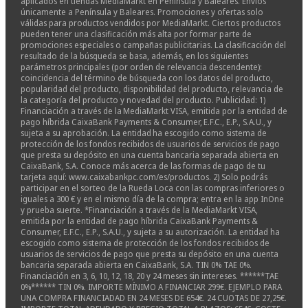
aplicados en tiendas MediaMarkt en Península y Baleares. Envíos
únicamente a Península y Baleares. Promociones y ofertas solo
válidas para productos vendidos por MediaMarkt. Ciertos productos
pueden tener una clasificación más alta por formar parte de
promociones especiales o campañas publicitarias. La clasificación del
resultado de la búsqueda se basa, además, en los siguientes
parámetros principales (por orden de relevancia descendente):
coincidencia del término de búsqueda con los datos del producto,
popularidad del producto, disponibilidad del producto, relevancia de
la categoría del producto y novedad del producto. Publicidad: 1)
Financiación a través de la MediaMarkt VISA, emitida por la entidad de
pago híbrida CaixaBank Payments & Consumer, E.F.C., E.P., S.A.U., y
sujeta a su aprobación. La entidad ha escogido como sistema de
protección de los fondos recibidos de usuarios de servicios de pago
que presta su depósito en una cuenta bancaria separada abierta en
CaixaBank, S.A. Conoce más acerca de las formas de pago de tu
tarjeta aquí: www.caixabankpc.com/es/productos. 2) Solo podrás
participar en el sorteo de la Rueda Loca con las compras inferiores o
iguales a 300 € y en el mismo día de la compra; entra en la app InOne
y prueba suerte. *Financiación a través de la MediaMarkt VISA,
emitida por la entidad de pago híbrida CaixaBank Payments &
Consumer, E.F.C., E.P., S.A.U., y sujeta a su autorización. La entidad ha
escogido como sistema de protección de los fondos recibidos de
usuarios de servicios de pago que presta su depósito en una cuenta
bancaria separada abierta en CaixaBank, S.A. TIN 0% TAE 0%.
Financiación en 3, 6, 10, 12, 18, 20 y 24 meses sin intereses. ******TAE
0%****** TIN 0%. IMPORTE MÍNIMO A FINANCIAR 299€. EJEMPLO PARA
UNA COMPRA FINANCIADAD EN 24 MESES DE 654€. 24 CUOTAS DE 27,25€.