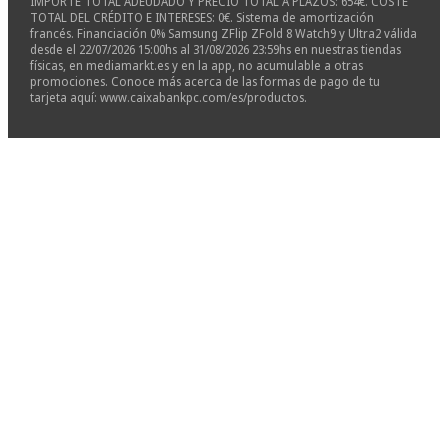
IMPORTE TOTAL ADEUDADO Y PRECIO TOTAL A PLAZOS: 654€. COSTE
TOTAL DEL CRÉDITO E INTERESES: 0€. Sistema de amortización
francés. Financiación 0% Samsung ZFlip ZFold 8 Watch9 y Ultra2 válida
desde el 22/07/2026 15:00hs al 31/08/2026 23:59hs en nuestras tiendas
físicas, en mediamarkt.es y en la app, no acumulable a otras
promociones. Conoce más acerca de las formas de pago de tu
tarjeta aquí: www.caixabankpc.com/es/productos.