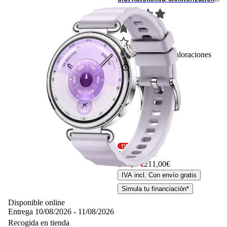
avanzada de Salud, Bluetooth,
Resistente al Agua, Morado
86
Basado en 86 valoraciones
-15%
249,– €
249,00€
211,– €
211,00€
IVA incl. Con envío gratis
Simula tu financiación*
Disponible online
Entrega 10/08/2026 - 11/08/2026
Recogida en tienda