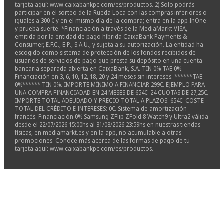
tarjeta aquí: www.caixabankpc.com/es/productos. 2) Solo podrás
participar en el sorteo de la Rueda Loca con las compras inferiores o
iguales a 300 € y en el mismo día de la compra; entra en la app InOne
y prueba suerte. *Financiación a través de la MediaMarkt VISA,
emitida por la entidad de pago híbrida CaixaBank Payments &
Consumer, E.F.C., E.P., S.A.U., y sujeta a su autorización. La entidad ha
escogido como sistema de protección de los fondos recibidos de
usuarios de servicios de pago que presta su depósito en una cuenta
bancaria separada abierta en CaixaBank, S.A. TIN 0% TAE 0%.
Financiación en 3, 6, 10, 12, 18, 20 y 24 meses sin intereses. ******TAE
0%****** TIN 0%. IMPORTE MÍNIMO A FINANCIAR 299€. EJEMPLO PARA
UNA COMPRA FINANCIADAD EN 24 MESES DE 654€. 24 CUOTAS DE 27,25€.
IMPORTE TOTAL ADEUDADO Y PRECIO TOTAL A PLAZOS: 654€. COSTE
TOTAL DEL CRÉDITO E INTERESES: 0€. Sistema de amortización
francés. Financiación 0% Samsung ZFlip ZFold 8 Watch9 y Ultra2 válida
desde el 22/07/2026 15:00hs al 31/08/2026 23:59hs en nuestras tiendas
físicas, en mediamarkt.es y en la app, no acumulable a otras
promociones. Conoce más acerca de las formas de pago de tu
tarjeta aquí: www.caixabankpc.com/es/productos.