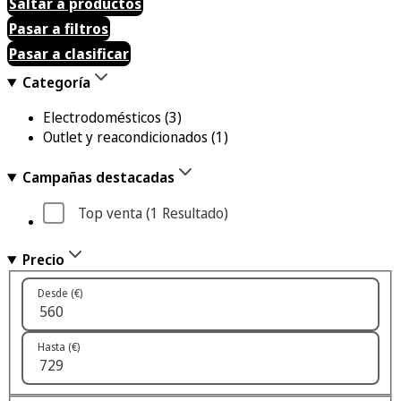
Saltar a productos
Pasar a filtros
Pasar a clasificar
Categoría
Electrodomésticos
(3)
Outlet y reacondicionados
(1)
Campañas destacadas
Top venta
 (1
 Resultado
)
Precio
Desde (€)
Hasta (€)