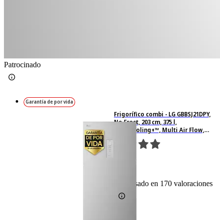
Patrocinado
Garantía de por vida
Frigorífico combi - LG GBBSJ21DPY,
No Frost, 203 cm, 375 l,
DoorCooling+™, Multi Air Flow,
Plata
170
Basado en 170 valoraciones