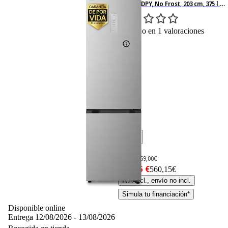
GBBSJ21DPY, No Frost, 203 cm, 375 l,
DoorCooling+™, Multi Air Flow,
Plata
1
Basado en 1 valoraciones
-15%
659,– €
659,00€
560,15 €
560,15€
IVA incl., envío no incl.
Simula tu financiación*
Disponible online
Entrega 12/08/2026 - 13/08/2026