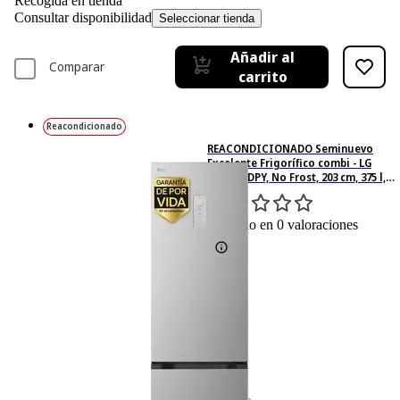
Recogida en tienda
Consultar disponibilidad
Seleccionar tienda
Añadir al
Comparar
carrito
Reacondicionado
REACONDICIONADO Seminuevo
Excelente Frigorífico combi - LG
GBBSJ21DPY, No Frost, 203 cm, 375 l,
DoorCooling+™, Multi Air Flow,
Plata
0
Basado en 0 valoraciones