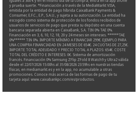
iguales a 300 € y en el mismo día de la compra; entra en la app InOne
y prueba suerte. *Financiación a través de la MediaMarkt VISA,
emitida por la entidad de pago híbrida CaixaBank Payments &
Consumer, E.F.C., E.P., S.A.U., y sujeta a su autorización. La entidad ha
escogido como sistema de protección de los fondos recibidos de
usuarios de servicios de pago que presta su depósito en una cuenta
bancaria separada abierta en CaixaBank, S.A. TIN 0% TAE 0%.
Financiación en 3, 6, 10, 12, 18, 20 y 24 meses sin intereses. ******TAE
0%****** TIN 0%. IMPORTE MÍNIMO A FINANCIAR 299€. EJEMPLO PARA
UNA COMPRA FINANCIADAD EN 24 MESES DE 654€. 24 CUOTAS DE 27,25€.
IMPORTE TOTAL ADEUDADO Y PRECIO TOTAL A PLAZOS: 654€. COSTE
TOTAL DEL CRÉDITO E INTERESES: 0€. Sistema de amortización
francés. Financiación 0% Samsung ZFlip ZFold 8 Watch9 y Ultra2 válida
desde el 22/07/2026 15:00hs al 31/08/2026 23:59hs en nuestras tiendas
físicas, en mediamarkt.es y en la app, no acumulable a otras
promociones. Conoce más acerca de las formas de pago de tu
tarjeta aquí: www.caixabankpc.com/es/productos.