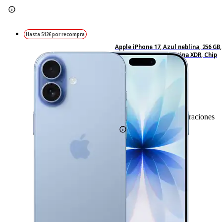
Hasta 512€ por recompra
Apple iPhone 17, Azul neblina, 256 GB,
5G, 6.3" OLED Super Retina XDR, Chip
A19, iOS
833
Basado en 833 valoraciones
-4%
959,– €
959,00€