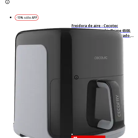
-15% sólo APP
Freidora de aire - Cecotec
Cecofry&Grill Smokin’Prime 6500,
2200W, 6.5l, Ahumador integrado,
Diseño 3 en 1, Ventana, 10 menús,
Grillin Style, Negro
4
Basado en 4 valoraciones
-38%
112,90 €
112,90€
69,99 €
69,99€
IVA incl. Con envío gratis
Simula tu financiación*
-10,