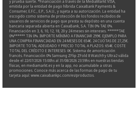
y prueba suerte. *Financiación a través de la MediaMarkt VISA,
emitida por la entidad de pago híbrida CaixaBank Payments &
Consumer, E.F.C., E.P., S.A.U., y sujeta a su autorización. La entidad ha
escogido como sistema de protección de los fondos recibidos de
usuarios de servicios de pago que presta su depósito en una cuenta
bancaria separada abierta en CaixaBank, S.A. TIN 0% TAE 0%.
Financiación en 3, 6, 10, 12, 18, 20 y 24 meses sin intereses. ******TAE
0%****** TIN 0%. IMPORTE MÍNIMO A FINANCIAR 299€. EJEMPLO PARA
UNA COMPRA FINANCIADAD EN 24 MESES DE 654€. 24 CUOTAS DE 27,25€.
IMPORTE TOTAL ADEUDADO Y PRECIO TOTAL A PLAZOS: 654€. COSTE
TOTAL DEL CRÉDITO E INTERESES: 0€. Sistema de amortización
francés. Financiación 0% Samsung ZFlip ZFold 8 Watch9 y Ultra2 válida
desde el 22/07/2026 15:00hs al 31/08/2026 23:59hs en nuestras tiendas
físicas, en mediamarkt.es y en la app, no acumulable a otras
promociones. Conoce más acerca de las formas de pago de tu
tarjeta aquí: www.caixabankpc.com/es/productos.