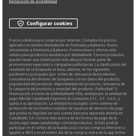
Declaración de accesibilidad
Configurar cookies
Precios válidos para compras por Internet. Consulta los precios
aplicados en tiendas MediaMarkt en Península y Baleares. Envíos
únicamente a Península y Baleares. Promociones y ofertas solo
válidas para productos vendidos por MediaMarkt. Ciertos productos
pueden tener una clasificación más alta por formar parte de
promociones especiales o campañas publicitarias. La clasificación del
resultado de la búsqueda se basa, además, en los siguientes
parámetros principales (por orden de relevancia descendente):
coincidencia del término de búsqueda con los datos del producto,
popularidad del producto, disponibilidad del producto, relevancia de
la categoría del producto y novedad del producto. Publicidad: 1)
Financiación a través de la MediaMarkt VISA, emitida por la entidad de
pago híbrida CaixaBank Payments & Consumer, E.F.C., E.P., S.A.U., y
sujeta a su aprobación. La entidad ha escogido como sistema de
protección de los fondos recibidos de usuarios de servicios de pago
que presta su depósito en una cuenta bancaria separada abierta en
CaixaBank, S.A. Conoce más acerca de las formas de pago de tu
tarjeta aquí: www.caixabankpc.com/es/productos. 2) Solo podrás
participar en el sorteo de la Rueda Loca con las compras inferiores o
iguales a 300 € y en el mismo día de la compra; entra en la app InOne