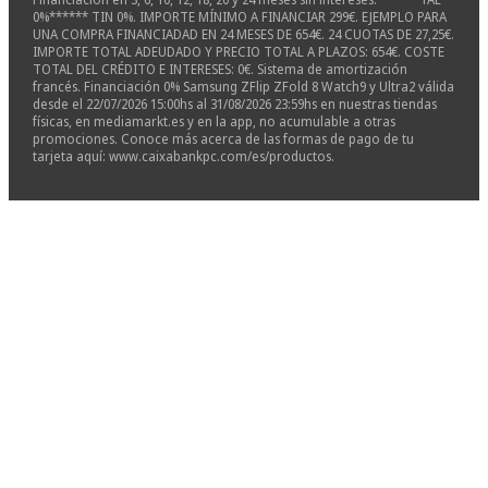
0%****** TIN 0%. IMPORTE MÍNIMO A FINANCIAR 299€. EJEMPLO PARA
UNA COMPRA FINANCIADAD EN 24 MESES DE 654€. 24 CUOTAS DE 27,25€.
IMPORTE TOTAL ADEUDADO Y PRECIO TOTAL A PLAZOS: 654€. COSTE
TOTAL DEL CRÉDITO E INTERESES: 0€. Sistema de amortización
francés. Financiación 0% Samsung ZFlip ZFold 8 Watch9 y Ultra2 válida
desde el 22/07/2026 15:00hs al 31/08/2026 23:59hs en nuestras tiendas
físicas, en mediamarkt.es y en la app, no acumulable a otras
promociones. Conoce más acerca de las formas de pago de tu
tarjeta aquí: www.caixabankpc.com/es/productos.