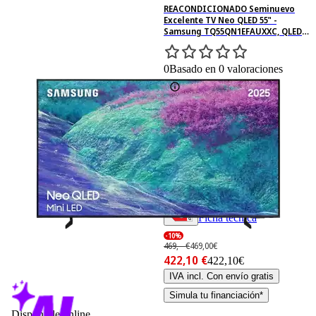
REACONDICIONADO Seminuevo
Excelente TV Neo QLED 55" -
Samsung TQ55QN1EFAUXXC, QLED
Mini Led 4K, NQ4 AI Gen2 Processor,
Smart TV, Full AI, Negro
0
Basado en 0 valoraciones
Ficha técnica
-10%
469,– €
469,00€
422,10 €
422,10€
IVA incl. Con envío gratis
Simula tu financiación*
Disponible online