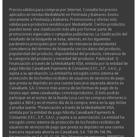
Precios válidos para compras por Internet. Consulta los precios
aplicados en tiendas MediaMarkt en Península y Baleares. Envíos
únicamente a Península y Baleares. Promociones y ofertas solo
válidas para productos vendidos por MediaMarkt. Ciertos productos
pueden tener una clasificación más alta por formar parte de
promociones especiales o campañas publicitarias. La clasificación del
resultado de la búsqueda se basa, además, en los siguientes
parámetros principales (por orden de relevancia descendente):
coincidencia del término de búsqueda con los datos del producto,
popularidad del producto, disponibilidad del producto, relevancia de
la categoría del producto y novedad del producto. Publicidad: 1)
Financiación a través de la MediaMarkt VISA, emitida por la entidad de
pago híbrida CaixaBank Payments & Consumer, E.F.C., E.P., S.A.U., y
sujeta a su aprobación. La entidad ha escogido como sistema de
protección de los fondos recibidos de usuarios de servicios de pago
que presta su depósito en una cuenta bancaria separada abierta en
CaixaBank, S.A. Conoce más acerca de las formas de pago de tu
tarjeta aquí: www.caixabankpc.com/es/productos. 2) Solo podrás
participar en el sorteo de la Rueda Loca con las compras inferiores o
iguales a 300 € y en el mismo día de la compra; entra en la app InOne
y prueba suerte. *Financiación a través de la MediaMarkt VISA,
emitida por la entidad de pago híbrida CaixaBank Payments &
Consumer, E.F.C., E.P., S.A.U., y sujeta a su autorización. La entidad ha
escogido como sistema de protección de los fondos recibidos de
usuarios de servicios de pago que presta su depósito en una cuenta
bancaria separada abierta en CaixaBank, S.A. TIN 0% TAE 0%.
Financiación en 3, 6, 10, 12, 18, 20 y 24 meses sin intereses. ******TAE